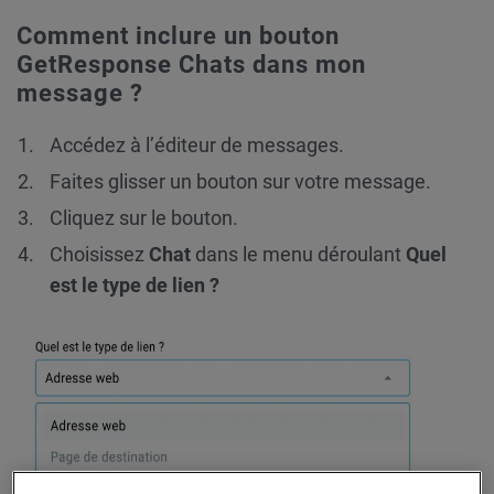
Comment inclure un bouton
GetResponse Chats dans mon
message ?
Accédez à l’éditeur de messages.
Faites glisser un bouton sur votre message.
Cliquez sur le bouton.
Choisissez
Chat
dans le menu déroulant
Quel
est le type de lien ?