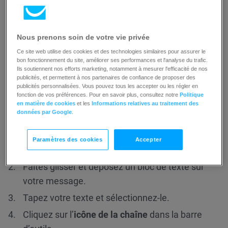
Nous prenons soin de votre vie privée
Ce site web utilise des cookies et des technologies similaires pour assurer le
bon fonctionnement du site, améliorer ses performances et l'analyse du trafic.
Ils soutiennent nos efforts marketing, notamment à mesurer l'efficacité de nos
publicités, et permettent à nos partenaires de confiance de proposer des
publicités personnalisées. Vous pouvez tous les accepter ou les régler en
fonction de vos préférences. Pour en savoir plus, consultez notre
Politique
en matière de cookies
et les
Informations relatives au traitement des
Comment ajouter un lien GetResponse
données par Google
.
Chats à un fragment de texte ?
Paramètres des cookies
Accepter
Accédez à l’éditeur de messages.
Faites glisser et déposez un bloc de texte sur
votre message.
Tapez votre texte et sélectionnez-le.
Cliquez sur l’
icône de la chaîne
dans la barre