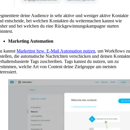
egmentiere deine Audience in sehr aktive und weniger aktive Kontakte
nd entscheide, bei welchen Kontakten du weitermachen kannst wie
isher und bei welchen du eine Rückgewinnungskampagne starten
önntest.
Marketing Automation
u kannst
Marketing bzw. E-Mail Automation nutzen
, um Workflows z
rstellen, die automatische Nachrichten verschicken und deinen Kontakt
erhaltensbasierte Tags zuschreiben. Tags kannst du nutzen, um zu
estimmen, welche Art von Content deine Zielgruppe am meisten
teressiert.