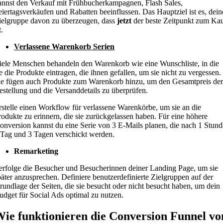
annst den Verkauf mit Frühbucherkampagnen, Flash Sales,
eiertagsverkäufen und Rabatten beeinflussen. Das Hauptziel ist es, dein
ielgruppe davon zu überzeugen, dass
jetzt
der beste Zeitpunkt zum Ka
t.
Verlassene Warenkorb Serien
iele Menschen behandeln den Warenkorb wie eine Wunschliste, in die
ie die Produkte eintragen, die ihnen gefallen, um sie nicht zu vergessen.
ie fügen auch Produkte zum Warenkorb hinzu, um den Gesamtpreis der
estellung und die Versanddetails zu überprüfen.
rstelle einen Workflow für verlassene Warenkörbe, um sie an die
rodukte zu erinnern, die sie zurückgelassen haben. Für eine höhere
onversion kannst du eine Serie von 3 E-Mails planen, die nach 1 Stund
 Tag und 3 Tagen verschickt werden.
Remarketing
erfolge die Besucher und Besucherinnen deiner Landing Page, um sie
päter anzusprechen. Definiere benutzerdefinierte Zielgruppen auf der
rundlage der Seiten, die sie besucht oder nicht besucht haben, um dein
udget für Social Ads optimal zu nutzen.
ie funktionieren die Conversion Funnel vo