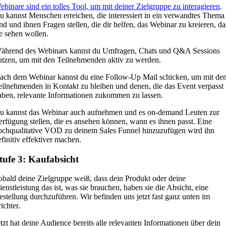
ebinare sind ein tolles Tool, um mit deiner Zielgruppe zu interagieren
.
u kannst Menschen erreichen, die interessiert in ein verwandtes Thema
ind und ihnen Fragen stellen, die dir helfen, das Webinar zu kreieren, da
ie sehen wollen.
ährend des Webinars kannst du Umfragen, Chats und Q&A Sessions
utzen, um mit den Teilnehmenden aktiv zu werden.
ach dem Webinar kannst du eine Follow-Up Mail schicken, um mit de
eilnehmenden in Kontakt zu bleiben und denen, die das Event verpasst
aben, relevante Informationen zukommen zu lassen.
u kannst das Webinar auch aufnehmen und es on-demand Leuten zur
erfügung stellen, die es ansehen können, wann es ihnen passt. Eine
ochqualitative VOD zu deinem Sales Funnel hinzuzufügen wird ihn
efinitiv effektiver machen.
tufe 3: Kaufabsicht
obald deine Zielgruppe weiß, dass dein Produkt oder deine
ienstleistung das ist, was sie brauchen, haben sie die Absicht, eine
estellung durchzuführen. Wir befinden uns jetzt fast ganz unten im
ichter.
etzt hat deine Audience bereits alle relevanten Informationen über dein