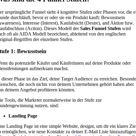
er ursprüngliche Funnel sieht 4 kognitive Stufen oder Phasen vor, die e
unde durchläuft, bevor er oder sie ein Produkt kauft: Bewusstsein
Awareness), Interesse (Interest), Kaufabsicht (Desire), and Aktion bzw.
aufabschluss (Action). Dieses Modell der
Sales Funnel Stufen
wird
uch oft als AIDA Modell bezeichnet, ableitend von den englischen
riginal-Begriffen der einzelnen Stufen.
tufe 1: Bewusstsein
enn du potenzielle Käufer und Käuferinnen auf deine Produkte oder
ienstleistungen aufmerksam machst.
n dieser Phase ist das Ziel, deine Target Audience zu erreichen. Besonde
enschen, die noch nichts von deinem Unternehmen gehört haben aber
on deinem Angebot profitieren könnten.
ie Tools, die Marketer normalerweise in der Stufe zur
undengewinnung nutzen, sind:
Landing Page
ine Landing Page ist eine simple Website, designt, um dir ein klares Zie
u ermöglichen, wie neue Kontakte zu deiner E-Mail Liste hinzuzufügen