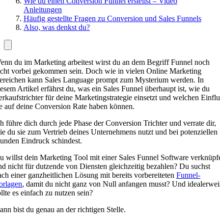
Wie du einen Conversion Funnel erstellst – Video
Anleitungen
Häufig gestellte Fragen zu Conversion und Sales Funnels
Also, was denkst du?
enn du im Marketing arbeitest wirst du an dem Begriff Funnel noch
icht vorbei gekommen sein. Doch wie in vielen Online Marketing
ereichen kann Sales Language prompt zum Mysterium werden. In
iesem Artikel erfährst du, was ein Sales Funnel überhaupt ist, wie du
erkaufstrichter für deine Marketingstrategie einsetzt und welchen Einflu
ie auf deine Conversion Rate haben können.
ch führe dich durch jede Phase der Conversion Trichter und verrate dir,
ie du sie zum Vertrieb deines Unternehmens nutzt und bei potenziellen
unden Eindruck schindest.
u willst dein Marketing Tool mit einer Sales Funnel Software verknüpf
nd nicht für dutzende von Diensten gleichzeitig bezahlen? Du suchst
ach einer ganzheitlichen Lösung mit bereits vorbereiteten
Funnel-
orlagen
, damit du nicht ganz von Null anfangen musst? Und idealerwei
ollte es einfach zu nutzen sein?
ann bist du genau an der richtigen Stelle.