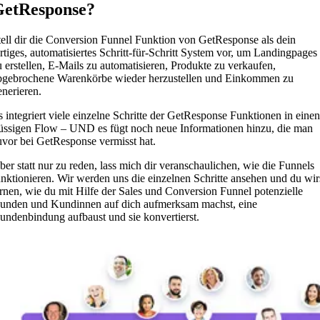
GetResponse?
tell dir die Conversion Funnel Funktion von GetResponse als dein
ertiges, automatisiertes Schritt-für-Schritt System vor, um Landingpages
u erstellen, E-Mails zu automatisieren, Produkte zu verkaufen,
bgebrochene Warenkörbe wieder herzustellen und Einkommen zu
enerieren.
s integriert viele einzelne Schritte der GetResponse Funktionen in einen
lüssigen Flow – UND es fügt noch neue Informationen hinzu, die man
uvor bei GetResponse vermisst hat.
ber statt nur zu reden, lass mich dir veranschaulichen, wie die Funnels
unktionieren. Wir werden uns die einzelnen Schritte ansehen und du wir
ernen, wie du mit Hilfe der Sales und Conversion Funnel potenzielle
unden und Kundinnen auf dich aufmerksam machst, eine
undenbindung aufbaust und sie konvertierst.