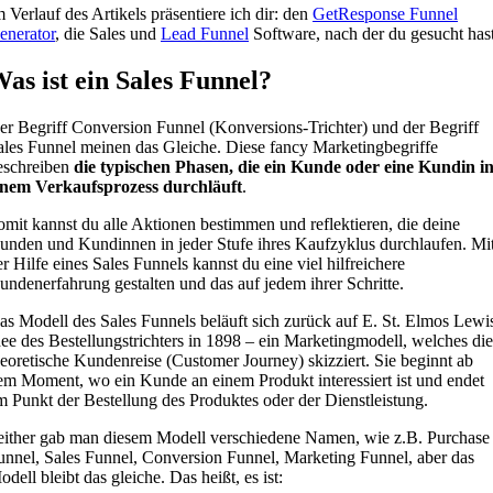
m Verlauf des Artikels präsentiere ich dir: den
GetResponse Funnel
enerator
, die Sales und
Lead Funnel
Software, nach der du gesucht hast
as ist ein Sales Funnel?
er Begriff Conversion Funnel (Konversions-Trichter) und der Begriff
ales Funnel meinen das Gleiche. Diese fancy Marketingbegriffe
eschreiben
die typischen Phasen, die ein Kunde oder eine Kundin i
inem Verkaufsprozess durchläuft
.
omit kannst du alle Aktionen bestimmen und reflektieren, die deine
unden und Kundinnen in jeder Stufe ihres Kaufzyklus durchlaufen. Mi
er Hilfe eines Sales Funnels kannst du eine viel hilfreichere
undenerfahrung gestalten und das auf jedem ihrer Schritte.
as Modell des Sales Funnels beläuft sich zurück auf E. St. Elmos Lewi
dee des Bestellungstrichters in 1898 – ein Marketingmodell, welches die
heoretische Kundenreise (Customer Journey) skizziert. Sie beginnt ab
em Moment, wo ein Kunde an einem Produkt interessiert ist und endet
m Punkt der Bestellung des Produktes oder der Dienstleistung.
either gab man diesem Modell verschiedene Namen, wie z.B. Purchase
unnel, Sales Funnel, Conversion Funnel, Marketing Funnel, aber das
dell bleibt das gleiche. Das heißt, es ist: