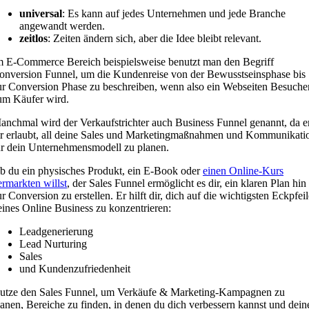
universal
: Es kann auf jedes Unternehmen und jede Branche
angewandt werden.
zeitlos
: Zeiten ändern sich, aber die Idee bleibt relevant.
m E-Commerce Bereich beispielsweise benutzt man den Begriff
onversion Funnel, um die Kundenreise von der Bewusstseinsphase bis
ur Conversion Phase zu beschreiben, wenn also ein Webseiten Besuche
um Käufer wird.
anchmal wird der Verkaufstrichter auch Business Funnel genannt, da e
ir erlaubt, all deine Sales und Marketingmaßnahmen und Kommunikati
ür dein Unternehmensmodell zu planen.
b du ein physisches Produkt, ein E-Book oder
einen Online-Kurs
ermarkten willst
, der Sales Funnel ermöglicht es dir, ein klaren Plan hin
ur Conversion zu erstellen. Er hilft dir, dich auf die wichtigsten Eckpfeil
eines Online Business zu konzentrieren:
Leadgenerierung
Lead Nurturing
Sales
und Kundenzufriedenheit
utze den Sales Funnel, um Verkäufe & Marketing-Kampagnen zu
lanen, Bereiche zu finden, in denen du dich verbessern kannst und dein