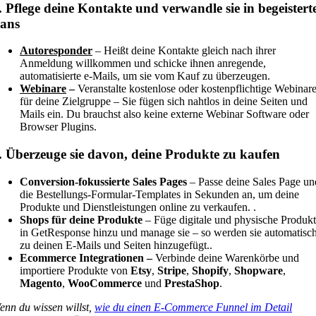
. Pflege deine Kontakte und verwandle sie in begeistert
ans
Autoresponder
– Heißt deine Kontakte gleich nach ihrer
Anmeldung willkommen und schicke ihnen anregende,
automatisierte e-Mails, um sie vom Kauf zu überzeugen.
Webinare
–
Veranstalte kostenlose oder kostenpflichtige Webinar
für deine Zielgruppe – Sie fügen sich nahtlos in deine Seiten und
Mails ein. Du brauchst also keine externe Webinar Software oder
Browser Plugins.
. Überzeuge sie davon, deine Produkte zu kaufen
Conversion-fokussierte Sales Pages
– Passe deine Sales Page un
die Bestellungs-Formular-Templates in Sekunden an, um deine
Produkte und Dienstleistungen online zu verkaufen. .
Shops für deine Produkte
– Füge digitale und physische Produk
in GetResponse hinzu und manage sie – so werden sie automatisc
zu deinen E-Mails und Seiten hinzugefügt..
Ecommerce Integrationen –
Verbinde deine Warenkörbe und
importiere Produkte von
Etsy
,
Stripe
,
Shopify
,
Shopware
,
Magento
,
WooCommerce
und
PrestaShop
.
enn du wissen willst,
wie du einen E-Commerce Funnel im Detail