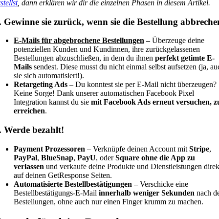
stellst
, dann erklären wir dir die einzelnen Phasen in diesem Artikel.
. Gewinne sie zurück, wenn sie die Bestellung abbreche
E-Mails für abgebrochene Bestellungen
–
Überzeuge deine
potenziellen Kunden und Kundinnen, ihre zurückgelassenen
Bestellungen abzuschließen, in dem du ihnen
perfekt getimte E-
Mails
sendest. Diese musst du nicht einmal selbst aufsetzen (ja, au
sie sich automatisiert!).
Retargeting Ads
– Du konntest sie per E-Mail nicht überzeugen?
Keine Sorge! Dank unserer automatischen Facebook Pixel
Integration kannst du sie
mit Facebook Ads erneut versuchen, z
erreichen
.
. Werde bezahlt!
Payment Prozessoren
– Verknüpfe deinen Account mit
Stripe
,
PayPal
,
BlueSnap
,
PayU
, oder
Square ohne die App zu
verlassen
und verkaufe deine Produkte und Dienstleistungen direk
auf deinen GetResponse Seiten.
Automatisierte Bestellbestätigungen –
Verschicke eine
Bestellbestätigungs-E-Mail
innerhalb weniger Sekunden
nach d
Bestellungen, ohne auch nur einen Finger krumm zu machen.