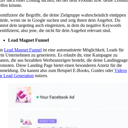
ktiv nach einer Lösung suchen, bei der dein Produkt bzw. deine Leistu
elfen könnte.
dentifiziere die Begriffe, die deine Zielgruppe wahrscheinlich eintippen
ürde, wenn sie in Google suchen und zeig ihnen dein Angebot. Du
annst dein targeting auch eingrenzen, in dem du negative Keywords
entifizierst, also jene, die nicht für dein Angebot relevant sind.
Lead Magnet Funnel
in
Lead Magnet Funnel
ist eine automatisierte Möglichkeit, Leads für
ein Unternehmen zu generieren. Es erlaubt dir, eine Kampagne zu
lanen, die aus bezahlten Werbeanzeigen besteht, die deine Landingpage
romoten. Diese Landing Page bietet einen besonderen Anreiz für die
nmeldung. Du kannst also zum Beispiel E-Books, Guides oder
Videos
ur Lead Generation
nutzen.