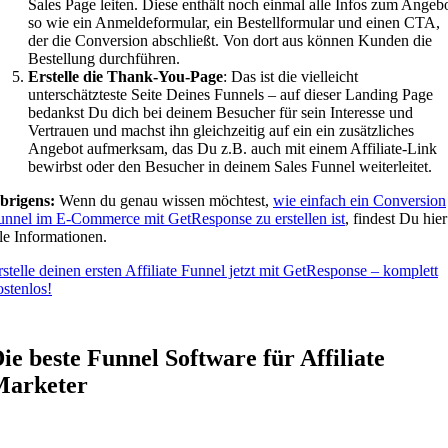
Sales Page leiten. Diese enthält noch einmal alle Infos zum Angebo
so wie ein Anmeldeformular, ein Bestellformular und einen CTA,
der die Conversion abschließt. Von dort aus können Kunden die
Bestellung durchführen.
Erstelle die Thank-You-Page
: Das ist die vielleicht
unterschätzteste Seite Deines Funnels – auf dieser Landing Page
bedankst Du dich bei deinem Besucher für sein Interesse und
Vertrauen und machst ihn gleichzeitig auf ein ein zusätzliches
Angebot aufmerksam, das Du z.B. auch mit einem Affiliate-Link
bewirbst oder den Besucher in deinem Sales Funnel weiterleitet.
brigens:
Wenn du genau wissen möchtest,
wie einfach ein Conversion
unnel im E-Commerce mit GetResponse zu erstellen ist
, findest Du hier
lle Informationen.
rstelle deinen ersten Affiliate Funnel jetzt mit GetResponse – komplett
ostenlos!
ie beste Funnel Software für Affiliate
Marketer