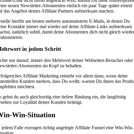
ffiliate-Link nicht direkt angeklickt wird, kannst Du dank Autorespond
eine neuen Newsletter-Abonnenten einfach ein paar Tage später erneut
uf das Angebot deines Affiliate Partners aufmerksam machen.
rstelle hierfür am besten mehrere automatisierte E-Mails, in denen Du
eine Kontakte immer mal wieder auf deine Affiliate-Links aufmerksam
achst, natürlich subtil, damit deine Abonnenten dich nicht gleich wiede
eabonnieren.
ehrwert in jedem Schritt
chte nur darauf, immer den Mehrwert deiner Webseiten-Besucher oder
ewsletter-Abonnenten im Kopf zu behalten.
rfolgreiches Affiliate Marketing entsteht vor allem dann, wenn deine
otentiellen Kunden merken, dass Du weißt, warum Du ihnen das Produ
mpfehlen möchtest.
o gehst du auch gleichzeitig eine tiefere Bindung ein, die langfristig
esehen zur Loyalität deiner Kunden beiträgt.
in-Win-Situation
n jedem Falle erzeugen richtig angelegte Affiliate Funnel eine Win-Win-
tuation: