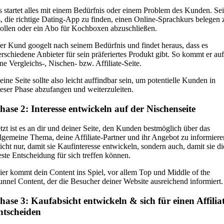
s startet alles mit einem Bedürfnis oder einem Problem des Kunden. Sei
s, die richtige Dating-App zu finden, einen Online-Sprachkurs belegen 
ollen oder ein Abo für Kochboxen abzuschließen.
er Kund googelt nach seinem Bedürfnis und findet heraus, dass es
erschiedene Anbieter für sein präferiertes Produkt gibt. So kommt er auf
ine Vergleichs-, Nischen- bzw. Affiliate-Seite.
eine Seite sollte also leicht auffindbar sein, um potentielle Kunden in
ieser Phase abzufangen und weiterzuleiten.
hase 2: Interesse entwickeln auf der Nischenseite
etzt ist es an dir und deiner Seite, den Kunden bestmöglich über das
llgemeine Thema, deine Affiliate-Partner und ihr Angebot zu informiere
icht nur, damit sie Kaufinteresse entwickeln, sondern auch, damit sie di
este Entscheidung für sich treffen können.
ier kommt dein Content ins Spiel, vor allem Top und Middle of the
unnel Content, der die Besucher deiner Website ausreichend informiert.
hase 3: Kaufabsicht entwickeln & sich für einen Affilia
ntscheiden