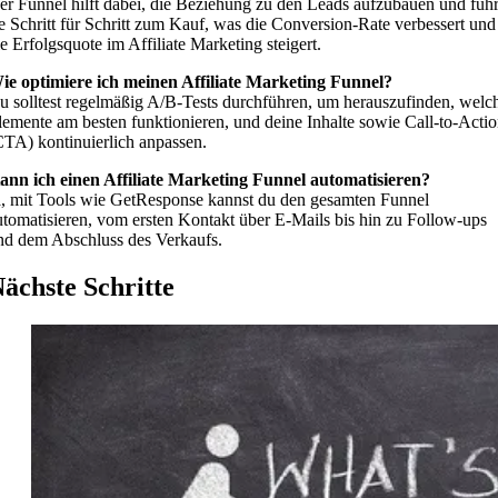
er Funnel hilft dabei, die Beziehung zu den Leads aufzubauen und führ
ie Schritt für Schritt zum Kauf, was die Conversion-Rate verbessert und
ie Erfolgsquote im Affiliate Marketing steigert.
ie optimiere ich meinen Affiliate Marketing Funnel?
u solltest regelmäßig A/B-Tests durchführen, um herauszufinden, welc
lemente am besten funktionieren, und deine Inhalte sowie Call-to-Acti
CTA) kontinuierlich anpassen.
ann ich einen Affiliate Marketing Funnel automatisieren?
a, mit Tools wie GetResponse kannst du den gesamten Funnel
utomatisieren, vom ersten Kontakt über E-Mails bis hin zu Follow-ups
nd dem Abschluss des Verkaufs.
ächste Schritte