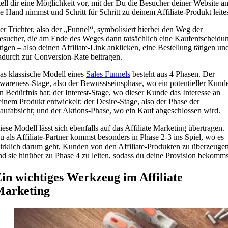
tell dir eine Möglichkeit vor, mit der Du die Besucher deiner Website a
ie Hand nimmst und Schritt für Schritt zu deinem Affiliate-Produkt leites
er Trichter, also der „Funnel“, symbolisiert hierbei den Weg der
esucher, die am Ende des Weges dann tatsächlich eine Kaufentscheidu
ätigen – also deinen Affiliate-Link anklicken, eine Bestellung tätigen un
adurch zur Conversion-Rate beitragen.
as klassische Modell eines
Sales Funnels
besteht aus 4 Phasen. Der
wareness-Stage, also der Bewusstseinsphase, wo ein potentieller Kund
in Bedürfnis hat; der Interest-Stage, wo dieser Kunde das Interesse an
einem Produkt entwickelt; der Desire-Stage, also der Phase der
aufabsicht; und der Aktions-Phase, wo ein Kauf abgeschlossen wird.
iese Modell lässt sich ebenfalls auf das Affiliate Marketing übertragen.
u als Affiliate-Partner kommst besonders in Phase 2-3 ins Spiel, wo es
irklich darum geht, Kunden von den Affiliate-Produkten zu überzeuge
nd sie hinüber zu Phase 4 zu leiten, sodass du deine Provision bekomms
in wichtiges Werkzeug im Affiliate
Marketing