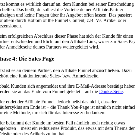
etzt kommt es wirklich darauf an, dem Kunden bei seiner Entscheidung
 helfen. Das heißt, du solltest die Vorteile deiner Affiliate-Partner
ufzeigen und keine Fragen über ihr Angebot offen lassen. Das passiert
or allem durch Bottom of the Funnel Content, z.B. Vs. Artikel oder
ezensionen.
eim erfolgreichen Abschluss dieser Phase hat sich der Kunde für einen
artner entschieden und klickt auf den Affiliate Link, wo er zur Sales Pa
der Anmeldeseite deines Partners weitergeleitet wird.
hase 4: Die Sales Page
etzt ist es an deinem Partner, den Affiliate Funnel abzuschließen. Dazu
ehört eine funktionierende Sales- bzw. Anmeldeseite.
obald Kunden sich angemeldet und ihre E-Mail-Adresse bestätigt haben
erden sie an das Ende vom Funnel geleitet – auf die
Danke-Seite
.
ier endet der Affiliate Funnel. Jedoch heißt das nicht, dass der
äuferzyklus am Ende ist – die Thank You-Page ist nämlich nicht einfac
ur eine Methode, um sich für das Interesse zu bedanken:
ier bekommt der Kunde im besten Fall nämlich noch richtig etwas
ngeboten – meist ein reduziertes Produkt, das etwas mit dem Thema der
ebsite oder des Artikels zu tun hat.