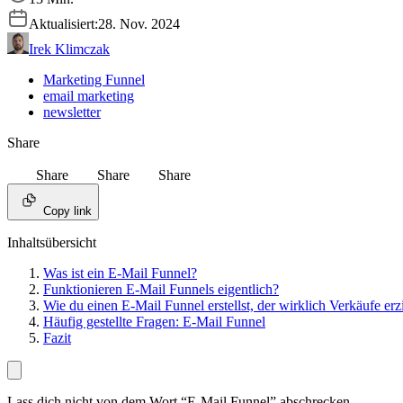
Aktualisiert:
28. Nov. 2024
Irek Klimczak
Marketing Funnel
email marketing
newsletter
Share
Share
Share
Share
Copy link
Inhaltsübersicht
Was ist ein E-Mail Funnel?
Funktionieren E-Mail Funnels eigentlich?
Wie du einen E-Mail Funnel erstellst, der wirklich Verkäufe erzi
Häufig gestellte Fragen: E-Mail Funnel
Fazit
Lass dich nicht von dem Wort “E-Mail Funnel” abschrecken.