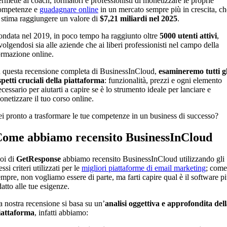
ermette ai coach, formatori e professionisti di monetizzare le proprie
ompetenze e
guadagnare online
in un mercato sempre più in crescita, ch
i stima raggiungere un valore di
$7,21 miliardi nel 2025
.
ondata nel 2019, in poco tempo ha raggiunto oltre
5000 utenti attivi
,
volgendosi sia alle aziende che ai liberi professionisti nel campo della
ormazione online.
n questa recensione completa di BusinessInCloud,
esamineremo tutti gl
spetti cruciali della piattaforma
: funzionalità, prezzi e ogni elemento
cessario per aiutarti a capire se è lo strumento ideale per lanciare e
onetizzare il tuo corso online.
ei pronto a trasformare le tue competenze in un business di successo?
ome abbiamo recensito BusinessInCloud
oi di
GetResponse
abbiamo
recensito
BusinessInCloud utilizzando gli
essi criteri utilizzati per le
migliori piattaforme di email marketing
; come
empre, non vogliamo essere di parte, ma farti capire qual è il software p
atto alle tue esigenze.
a nostra recensione si basa su un’
analisi oggettiva e approfondita del
iattaforma
, infatti abbiamo: