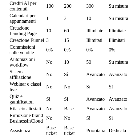
Crediti AI per
100
200
300
Su misura
contenuti
Calendari per
1
3
10
Su misura
appuntamenti
Creazione
10
60
Illimitate
Illimitate
Landing Page
Creazione Funnel
3
15
Illimitati
Illimitati
Commissioni
0%
0%
0%
0%
sulle vendite
Automazioni
No
10
50
Su misura
workflow
Sistema
No
Sì
Avanzato
Avanzato
affiliazione
Webinar e classi
No
No
Sì
Sì
live
Quiz e
Sì
Sì
Avanzato
Avanzato
gamification
Rilascio attestati
No
Base
Avanzato
Avanzato
Rimozione brand
No
No
Sì
Sì
BusinessInCloud
Base
Base
Assistenza
Prioritaria
Dedicata
ticket
ticket