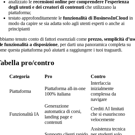
analizzato le
recensioni online per comprendere l’esperienza
degli utenti e dei creatori di contenuti
che utilizzano la
piattaforma;
testato approfonditamente le
funzionalità di BusinessInCloud
in
modo da capire se sia adatta solo agli utenti esperti o anche ai
principianti
bbiamo tenuto conto di fattori essenziali come
prezzo, semplicità d’us
 le funzionalità a disposizione
, per darti una panoramica completa su
ome questa piattaforma può aiutarti a raggiungere i tuoi traguardi.
abella pro/contro
Categoria
Pro
Contro
Interfaccia
Piattaforma all-in-one
inizialmente
Piattaforma
100% italiana
complessa da
navigare
Generazione
Crediti AI limitati
automatica di corsi,
Funzionalità IA
che si esauriscono
landing page e
velocemente
contenuti
Assistenza tecnica
Supporto clienti rapido
per studenti solo