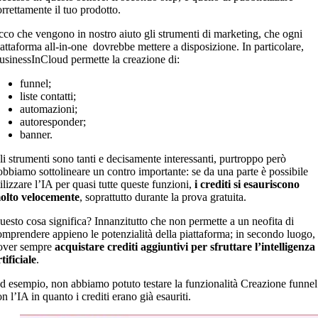
orrettamente il tuo prodotto.
cco che vengono in nostro aiuto gli strumenti di marketing, che ogni
iattaforma all-in-one dovrebbe mettere a disposizione. In particolare,
usinessInCloud permette la creazione di:
funnel;
liste contatti;
automazioni;
autoresponder;
banner.
li strumenti sono tanti e decisamente interessanti, purtroppo però
obbiamo sottolineare un contro importante: se da una parte è possibile
ilizzare l’IA per quasi tutte queste funzioni,
i crediti si esauriscono
olto velocemente
, soprattutto durante la prova gratuita.
uesto cosa significa? Innanzitutto che non permette a un neofita di
omprendere appieno le potenzialità della piattaforma; in secondo luogo, 
over sempre
acquistare crediti aggiuntivi per sfruttare l’intelligenza
tificiale
.
d esempio, non abbiamo potuto testare la funzionalità Creazione funnel
n l’IA in quanto i crediti erano già esauriti.