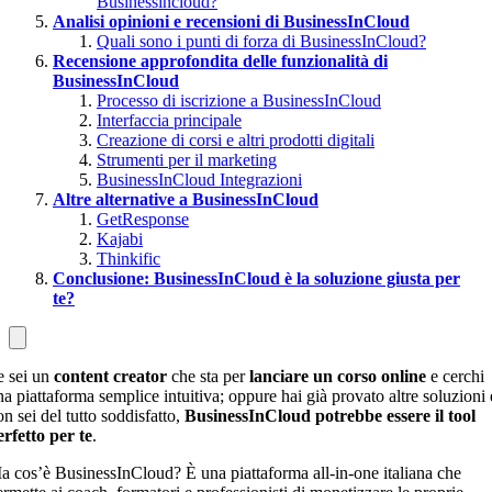
Businessincloud?
Analisi opinioni e recensioni di BusinessInCloud
Quali sono i punti di forza di BusinessInCloud?
Recensione approfondita delle funzionalità di
BusinessInCloud
Processo di iscrizione a BusinessInCloud
Interfaccia principale
Creazione di corsi e altri prodotti digitali
Strumenti per il marketing
BusinessInCloud Integrazioni
Altre alternative a BusinessInCloud
GetResponse
Kajabi
Thinkific
Conclusione: BusinessInCloud è la soluzione giusta per
te?
e sei un
content creator
che sta per
lanciare un corso online
e cerchi
na piattaforma semplice intuitiva; oppure hai già provato altre soluzioni 
n sei del tutto soddisfatto,
BusinessInCloud potrebbe essere il tool
erfetto per te
.
a cos’è BusinessInCloud? È una piattaforma all-in-one italiana che