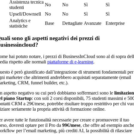
Assistenza tecnica
No
No
Sì
Sì
studenti
Upsell/Downsell
No
No
Sì
Sì
Analytics e
Base
Dettagliate
Avanzate
Enterprise
statistiche
uali sono gli aspetti negativi dei prezzi di
usinessincloud?
ome hai potuto notare, i prezzi di BusinessInCloud sono al di sopra del
edia rispetto alle normali
piattaforme di e-learning
.
uesto è però giustificato dall’integrazione di strumenti fondamentali per
gni marketer che altrimenti andrebbero acquistati separatamente (email
arketing, CRM, funnel builder, etc.).
n aspetto negativo su cui però dobbiamo soffermarci sono le
limitazion
el piano Startup
: con soli 2 corsi disponibili, 75 studenti massimi e 50
ontatti CRM a 29€/mese, potrebbe risultare troppo restrittivo per chi vuo
iziare seriamente la propria attività di formazione online.
er avere tutte le funzionalità necessarie per creare e promuovere il tuo
rso, dovresti optare per il Pro da
99€/mese
, che offre ad esempio anche
rkflow per l’email marketing, più crediti AI, la possibilità di rilasciare