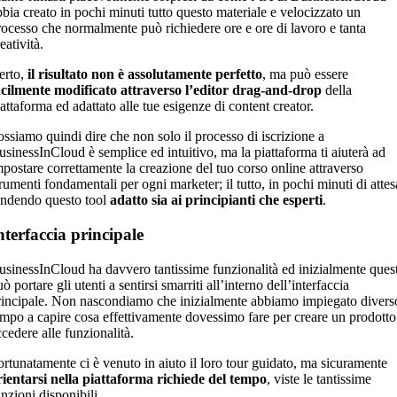
bbia creato in pochi minuti tutto questo materiale e velocizzato un
rocesso che normalmente può richiedere ore e ore di lavoro e tanta
eatività.
erto,
il risultato non è assolutamente perfetto
, ma può essere
cilmente modificato attraverso l’editor drag-and-drop
della
attaforma ed adattato alle tue esigenze di content creator.
ossiamo quindi dire che non solo il processo di iscrizione a
usinessInCloud è semplice ed intuitivo, ma la piattaforma ti aiuterà ad
mpostare correttamente la creazione del tuo corso online attraverso
trumenti fondamentali per ogni marketer; il tutto, in pochi minuti di attes
endendo questo tool
adatto sia ai principianti che esperti
.
nterfaccia principale
usinessInCloud ha davvero tantissime funzionalità ed inizialmente ques
ò portare gli utenti a sentirsi smarriti all’interno dell’interfaccia
rincipale. Non nascondiamo che inizialmente abbiamo impiegato divers
empo a capire cosa effettivamente dovessimo fare per creare un prodotto
ccedere alle funzionalità.
ortunatamente ci è venuto in aiuto il loro tour guidato, ma sicuramente
rientarsi nella piattaforma richiede del tempo
, viste le tantissime
nzioni disponibili.