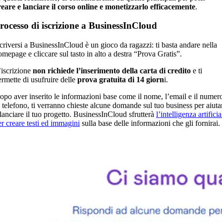
reare e lanciare il corso online e monetizzarlo efficacemente
.
rocesso di iscrizione a BusinessInCloud
scriversi a BusinessInCloud è un gioco da ragazzi: ti basta andare nella
omepage e cliccare sul tasto in alto a destra “Prova Gratis”.
’iscrizione
non richiede l’inserimento della carta di credito
e ti
ermette di usufruire delle
prova gratuita di 14 giorn
i.
opo aver inserito le informazioni base come il nome, l’email e il numer
i telefono, ti verranno chieste alcune domande sul tuo business per aiutar
 lanciare il tuo progetto. BusinessInCloud sfrutterà
l’intelligenza artificia
er creare testi ed immagini
sulla base delle informazioni che gli fornirai.