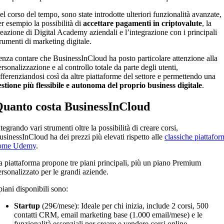
el corso del tempo, sono state introdotte ulteriori funzionalità avanzate,
er esempio la possibilità di
accettare pagamenti in criptovalute
, la
reazione di Digital Academy aziendali e l’integrazione con i principali
trumenti di marketing digitale.
enza contare che BusinessInCloud ha posto particolare attenzione alla
rsonalizzazione e al controllo totale da parte degli utenti,
ifferenziandosi così da altre piattaforme del settore e permettendo una
estione più flessibile e autonoma del proprio business digitale
.
uanto costa BusinessInCloud
tegrando vari strumenti oltre la possibilità di creare corsi,
usinessInCloud ha dei prezzi più elevati rispetto alle
classiche piattafor
ome Udemy
.
a piattaforma propone tre piani principali, più un piano Premium
ersonalizzato per le grandi aziende.
piani disponibili sono:
Startup
(29€/mese): Ideale per chi inizia, include 2 corsi, 500
contatti CRM, email marketing base (1.000 email/mese) e le
funzionalità essenziali per creare e vendere corsi online.