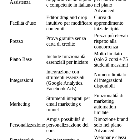
Assistenza
e competente in italiano
nel piano
Advanced
Editor drag and drop
Curva di
Facilità d’uso
intuitivo per modificare
apprendimento
contenuti
iniziale ripida
Prezzi più elevati
Prova gratuita senza
Prezzo
rispetto alla
carta di credito
concorrenza
Molto limitato
Include funzionalità
Piano Base
(solo 2 corsi e 75
essenziali per iniziare
studenti massimi)
Integrazione con
Numero limitato
strumenti essenziali
Integrazioni
di integrazioni
(Google Analytics,
disponibili
Facebook Ads)
Funzionalità di
Strumenti integrati per
marketing
Marketing
email marketing e
automation
funnel
limitate
Ampia possibilità di
Rimozione brand
Personalizzazione
personalizzazione dei
solo nel piano
corsi
Advanced
Webinar e classi