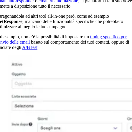
mail autoresponder
o
email di automazione
, la piattaforma fa il suo dov
mette a disposizione tutto il necessario.
aragonandola ad altri tool all-in-one però, come ad esempio
etResponse
, mancano delle funzionalità specifiche che potrebbero
ttimizzare al meglio le tue campagne.
d esempio, non c’è la possibilità di impostare un
timing specifico per
invio delle email
basato sul comportamento dei tuoi contatti, oppure di
anciare degli
A/B test
.