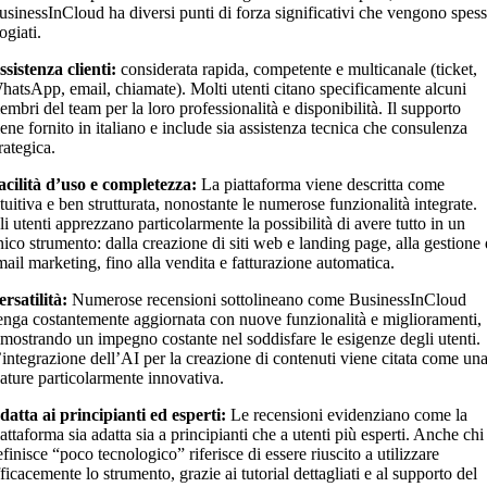
usinessInCloud ha diversi punti di forza significativi che vengono spes
ogiati.
ssistenza clienti:
considerata rapida, competente e multicanale (ticket,
hatsApp, email, chiamate). Molti utenti citano specificamente alcuni
embri del team per la loro professionalità e disponibilità. Il supporto
iene fornito in italiano e include sia assistenza tecnica che consulenza
rategica.
acilità d’uso e completezza:
La piattaforma viene descritta come
ntuitiva e ben strutturata, nonostante le numerose funzionalità integrate.
li utenti apprezzano particolarmente la possibilità di avere tutto in un
nico strumento: dalla creazione di siti web e landing page, alla gestione 
mail marketing, fino alla vendita e fatturazione automatica.
ersatilità:
Numerose recensioni sottolineano come BusinessInCloud
enga costantemente aggiornata con nuove funzionalità e miglioramenti,
imostrando un impegno costante nel soddisfare le esigenze degli utenti.
’integrazione dell’AI per la creazione di contenuti viene citata come un
eature particolarmente innovativa.
datta ai principianti ed esperti:
Le recensioni evidenziano come la
attaforma sia adatta sia a principianti che a utenti più esperti. Anche chi 
finisce “poco tecnologico” riferisce di essere riuscito a utilizzare
ficacemente lo strumento, grazie ai tutorial dettagliati e al supporto del