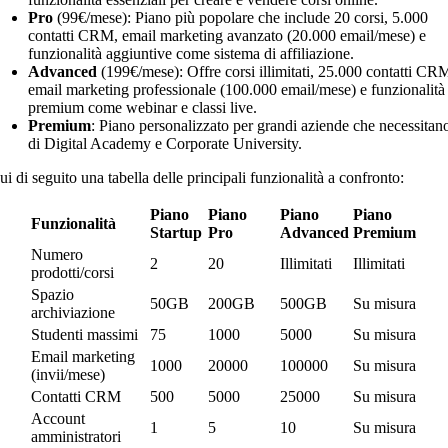
Pro
(99€/mese): Piano più popolare che include 20 corsi, 5.000
contatti CRM, email marketing avanzato (20.000 email/mese) e
funzionalità aggiuntive come sistema di affiliazione.
Advanced
(199€/mese): Offre corsi illimitati, 25.000 contatti CR
email marketing professionale (100.000 email/mese) e funzionalità
premium come webinar e classi live.
Premium
: Piano personalizzato per grandi aziende che necessitan
di Digital Academy e Corporate University.
ui di seguito una tabella delle principali funzionalità a confronto:
Piano
Piano
Piano
Piano
Funzionalità
Startup
Pro
Advanced
Premium
Numero
2
20
Illimitati
Illimitati
prodotti/corsi
Spazio
50GB
200GB
500GB
Su misura
archiviazione
Studenti massimi
75
1000
5000
Su misura
Email marketing
1000
20000
100000
Su misura
(invii/mese)
Contatti CRM
500
5000
25000
Su misura
Account
1
5
10
Su misura
amministratori