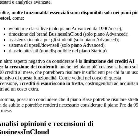
testati e analytics avanzate.
noltre,
molte funzionalità essenziali sono disponibili solo nei piani pi
ostosi
, come:
webinar e classi live (solo piano Advanced da 199€/mese);
rimozione del brand BusinessInCloud (solo piano Advanced);
assistenza tecnica per gli studenti (solo piano Advanced);
sistema di upsell/downsell (solo piano Advanced);
rilascio attestati (non disponibile nel piano Startup).
n altro aspetto negativo da considerare è la
limitazione dei crediti AI
er la creazione dei contenuti
: anche nel piano più costoso si hanno so
0 crediti al mese, che potrebbero risultare insufficienti per chi fa un us
ntensivo di questa funzionalità. Come vedrai nel corso di questa
ecensione,
i crediti si esauriscono in fretta
, costringendoti ad acquistar
tri ad un costo extra.
nsomma, possiamo concludere che il piano Base potrebbe risultare strett
in da subito e potrebbe renderti necessario considerare il piano Pro da 9
l mese.
nalisi opinioni e recensioni di
usinessInCloud