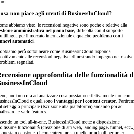
eam.
osa non piace agli utenti di BusinessInCloud?
ome abbiamo visto, le recensioni negative sono poche e relative alla
estione amministrativa nel piano base
, difficoltà con il supporto
ultilingua per il mercato internazionale e qualche
problema con i
innovi automatici
.
obbiamo però sottolineare come BusinessinCloud risponda
roattivamente alle recensioni negative, dimostrando impegno nel risolve
 problemi segnalati.
ecensione approfondita delle funzionalità d
usinessInCloud
ene, andiamo ora ad analizzare cosa possiamo effettivamente fare con
usinessInCloud e quali sono
i vantaggi per i content creator
. Partire
al settaggio principale (Iscrizione alla piattaforma) andando poi ad
alizzare le varie features.
ssendo un tool all-in-one, BusinessInCloud mette a disposizione
oltissime funzionalità (creazione di siti web, landing page, funnel, ecc..)
n questa recensione, ci concentreremo su quelle principali per poter