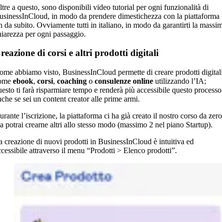
ltre a questo, sono disponibili video tutorial per ogni funzionalità di
usinessInCloud, in modo da prendere dimestichezza con la piattaforma
in da subito. Ovviamente tutti in italiano, in modo da garantirti la massi
hiarezza per ogni passaggio.
reazione di corsi e altri prodotti digitali
ome abbiamo visto, BusinessInCloud permette di creare prodotti digital
ome
ebook
,
corsi
,
coaching
o
consulenze online
utilizzando l’IA;
uesto ti farà risparmiare tempo e renderà più accessibile questo processo
nche se sei un content creator alle prime armi.
rante l’iscrizione, la piattaforma ci ha già creato il nostro corso da zero
a potrai crearne altri allo stesso modo (massimo 2 nel piano Startup).
a creazione di nuovi prodotti in BusinessInCloud è intuitiva ed
ccessibile attraverso il menu “Prodotti > Elenco prodotti”.