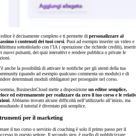
’editor è decisamente completo e ti permette di
personalizzare al
assimo i contenuti dei tuoi corsi
. Puoi ad esempio inserire un video e
dirittura sottotitolarlo con l’IA ( operazione che richiede crediti), inseri
i nuovi pulsanti, dei quiz interattivi e rendere pubblica o private le
zioni.
è anche la possibilità di attivare le notifiche per gli utenti della tua
ommunity (quando ad esempio qualcuno commenta un modulo) e di
endere determinati moduli obbligatori per proseguire nel corso.
nsomma, BusinesInCloud mette a disposizione
un editor semplice,
eloce ed estremamente per realizzare da zero il tuo corso e le relati
ezioni
. Abbiamo trovato alcune difficoltà nell’utilizzarlo all’inizio, ma
onsultando il tutorial è diventato più semplice.
trumenti per il marketing
reare il tuo corso o servizio di coaching è solo il primo passo per il
uccesso in questo settore. Il secondo step, è quello di pubblicizzare