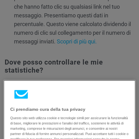
che hanno fatto clic su qualsiasi link nel tuo
messaggio. Presentiamo questi dati in
percentuale. Questo viene calcolato dividendo il
numero di clic sul collegamento per il numero di
messaggi inviati.
Scopri di più qui.
Dove posso controllare le mie
statistiche?
Esistono due modi per accedere alle statistiche dei
messaggi.
Dalla sezione Email marketing:
Ci prendiamo cura della tua privacy
Questo sito web utilizza cookie e tecnologie simili per assicurare la funzionalità
Vai a
Email marketing > Test A/B
di base, migliorare le prestazioni e l’analisi del traffico, sostenere le attività di
marketing, comprese le misurazioni degli annunci, e consentire ai nostri
Da quella vista, sarai in grado di vedere il tuo
partner di fiducia di fornire annunci personalizzati. Puoi accettare tutti i cookie o