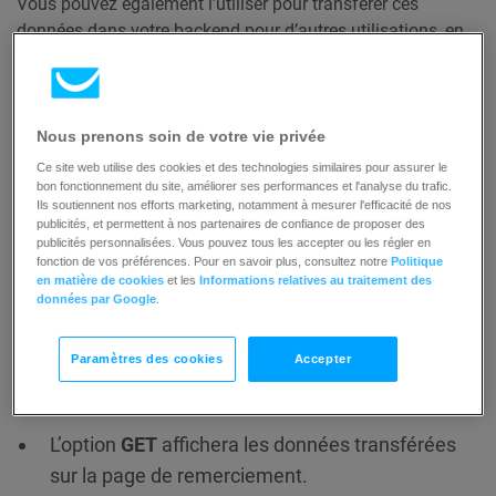
Vous pouvez également l’utiliser pour transférer ces
données dans votre backend pour d’autres utilisations, en
configurant votre site web en conséquence.
Cette option est destinée aux utilisateurs avancés et vous
Nous prenons soin de votre vie privée
devez avoir des connaissances en HTML pour l’utiliser. Une
mauvaise configuration peut entraîner une erreur 404 sur
Ce site web utilise des cookies et des technologies similaires pour assurer le
bon fonctionnement du site, améliorer ses performances et l'analyse du trafic.
votre page de remerciement.
Ils soutiennent nos efforts marketing, notamment à mesurer l'efficacité de nos
publicités, et permettent à nos partenaires de confiance de proposer des
publicités personnalisées. Vous pouvez tous les accepter ou les régler en
Comment fonctionne le transfert de
fonction de vos préférences. Pour en savoir plus, consultez notre
Politique
données ?
en matière de cookies
et les
Informations relatives au traitement des
données par Google
.
En fonction de la méthode de transfert sélectionnée, vous
pouvez afficher ou non les données transférées sur la page
Paramètres des cookies
Accepter
de remerciement.
L’option
GET
affichera les données transférées
sur la page de remerciement.