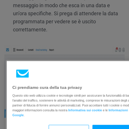
messaggio in modo che esca in una data e
un’ora specifiche. Si prega di attendere la data
programmata per vedere se è uscito
correttamente.
Ci prendiamo cura della tua privacy
Questo sito web utilizza cookie e tecnologie simili per assicurare la funzionalità di ba
l’analisi del traffico, sostenere le attività di marketing, comprese le misurazioni degli
partner di fiducia di fornire annunci personalizzati. Puoi accettare tutti i cookie o mod
maggiori informazioni consulta la nostra
Informativa sui cookie
e le
Informazioni 
Google
.