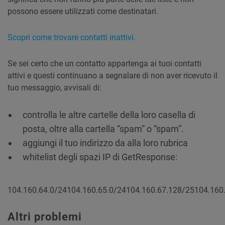
possono essere utilizzati come destinatari.
Scopri come trovare contatti inattivi.
Se sei certo che un contatto appartenga ai tuoi contatti
attivi e questi continuano a segnalare di non aver ricevuto il
tuo messaggio, avvisali di:
controlla le altre cartelle della loro casella di
posta, oltre alla cartella “spam” o “spam”.
aggiungi il tuo indirizzo da alla loro rubrica
whitelist degli spazi IP di GetResponse:
104.160.64.0/24
104.160.65.0/24
104.160.67.128/25
104.160
Altri problemi