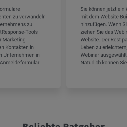
formulare
Sie können jetzt ei
enten zu verwandeln
mit dem Website Buil
nternehmens zu
hinzufügen. Wenn Si
etResponse-Tools
ziehen Sie das Webin
r Marketing-
Website. Der Rest p
en Kontakten in
Leben zu erleichter
em Unternehmen in
Webinar ausgewählt, 
n Anmeldeformular
Natürlich können Sie
Beliebte Ratgeber