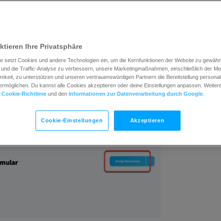
ups
und klicken Sie auf den Namen.
ktieren Ihre Privatsphäre
e setzt Cookies und andere Technologien ein, um die Kernfunktionen der Website zu gewährle
und die Traffic-Analyse zu verbessern, unsere Marketingmaßnahmen, einschließlich der M
keit, zu unterstützen und unseren vertrauenswürdigen Partnern die Bereitstellung personali
rmöglichen. Du kannst alle Cookies akzeptieren oder deine Einstellungen anpassen. Weitere 
r
Cookie-Richtlinie
und den
Informationen zur Datenverarbeitung durch Google
.
Cookie-Einstellungen
Akzeptieren