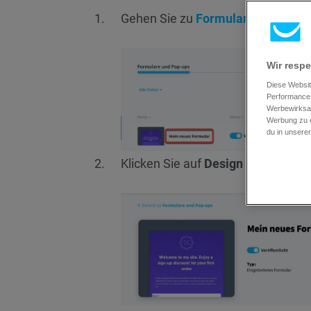
Gehen Sie zu
Formulare und Pop-
Wir respe
Diese Websit
Performance 
Werbewirksam
Werbung zu e
du in unsere
Klicken Sie auf
Design bearbeiten
.