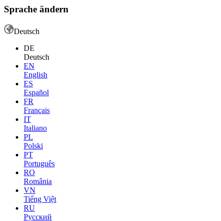
Sprache ändern
Deutsch
DE
Deutsch
EN
English
ES
Español
FR
Français
IT
Italiano
PL
Polski
PT
Português
RO
România
VN
Tiếng Việt
RU
Русский