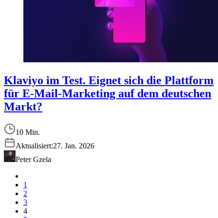
Klaviyo im Test. Eignet sich die Plattform
für E-Mail-Marketing auf dem deutschen
Markt?
10 Min.
Aktualisiert:
27. Jan. 2026
Peter Gzela
1
2
3
4