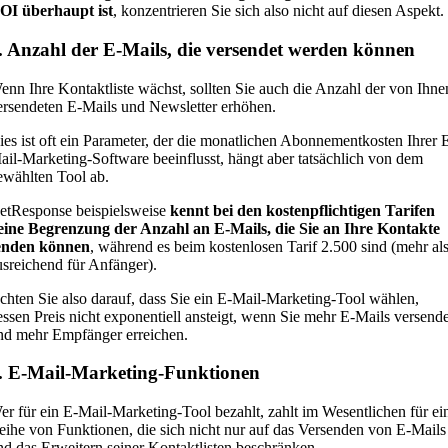
OI überhaupt ist
, konzentrieren Sie sich also nicht auf diesen Aspekt.
. Anzahl der E-Mails, die versendet werden können
enn Ihre Kontaktliste wächst, sollten Sie auch die Anzahl der von Ihne
ersendeten E-Mails und Newsletter erhöhen.
ies ist oft ein Parameter, der die monatlichen Abonnementkosten Ihrer 
ail-Marketing-Software beeinflusst, hängt aber tatsächlich von dem
ewählten Tool ab.
etResponse beispielsweise
kennt bei den kostenpflichtigen Tarifen
eine Begrenzung der Anzahl an E-Mails, die Sie an Ihre Kontakte
enden können
, während es beim kostenlosen Tarif 2.500 sind (mehr al
usreichend für Anfänger).
chten Sie also darauf, dass Sie ein E-Mail-Marketing-Tool wählen,
essen Preis nicht exponentiell ansteigt, wenn Sie mehr E-Mails versend
nd mehr Empfänger erreichen.
. E-Mail-Marketing-Funktionen
er für ein E-Mail-Marketing-Tool bezahlt, zahlt im Wesentlichen für ei
eihe von Funktionen, die sich nicht nur auf das Versenden von E-Mails
nd das Erweitern seiner Kontaktlisten beschränken.