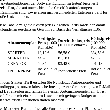
arketingfunktionen der Software gründlich zu testen) bietet es
3
reispläne,
die auf unterschiedliche Geschäftsanforderungen
ugeschnitten sind, sowie einen maßgeschneiderten Enterprise-Tarif für
roße Unternehmen.
iese Tabelle zeigt die Kosten jedes einzelnen Tarifs sowie den damit
erbundenen geschätzten Gewinn auf Basis des Verhältnisses 1:36.
Niedrigster
Höchstprei
Durchschnittspreis
Abonnementplan
Preis
(1.000
(100.000
(10.000 Kontakte)
Kontakte)
Kontakte)
STARTER
13,12 €
56,58 €
384,58 €
MARKETER
44,28 €
81,18 €
425,58 €
CREATOR
50,84 €
93,48 €
491, 18 €
Individueller
Individuelle
ENTERPRISE
Individueller Preis
Preis
Preis
it dem
Starter-Tarif
erstellen Sie Newsletter, Autoresponder und
andingpages, nutzen künstliche Intelligenz zur Generierung von E-Mail
nd Betreffzeilen und richten Ihre ersten Automatisierungen ein. Er ist
deal für alle mit einer kleinen Liste, die mit geringem Budget und denno
it erweiterten Funktionen starten möchten.
er
Marketer-Plan
umfasst alle Funktionen des Starter-Plans sowie