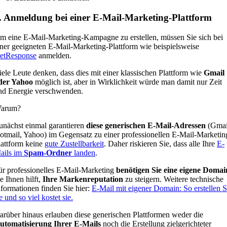
. Anmeldung bei einer E-Mail-Marketing-Plattform
m eine E-Mail-Marketing-Kampagne zu erstellen, müssen Sie sich bei
iner geeigneten E-Mail-Marketing-Plattform wie beispielsweise
etResponse
anmelden.
iele Leute denken, dass dies mit einer klassischen Plattform wie
Gmail
der Yahoo
möglich ist, aber in Wirklichkeit würde man damit nur Zeit
nd Energie verschwenden.
arum?
unächst einmal garantieren
diese generischen E-Mail-Adressen
(Gmai
otmail, Yahoo) im Gegensatz zu einer professionellen E-Mail-Marketin
lattform keine
gute Zustellbarkeit
. Daher riskieren Sie, dass alle Ihre
E-
ails im
Spam-Ordner
landen
.
ür professionelles E-Mail-Marketing
benötigen Sie eine eigene Domai
e Ihnen hilft,
Ihre Markenreputation
zu steigern. Weitere technische
nformationen finden Sie hier:
E-Mail mit eigener Domain: So erstellen S
e und so viel kostet sie.
arüber hinaus erlauben diese generischen Plattformen weder die
utomatisierung Ihrer E-Mails
noch die Erstellung zielgerichteter