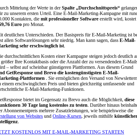
urch Mittelung der Werte in der
Spalte „Durchschnittspreis“
gelange
ir zu unserem ersten Urteil. Eine E-Mail-Marketing-Kampagne mit run
0.000 Kontakten, die
mit professioneller Software
erstellt wird, kostet
59,76 Euro
pro Monat.
it deutlichen Unterschieden. Der Basispreis für E-Mail-Marketing ist b
ast allen Softwarelösungen sehr niedrig. Man kann sagen, dass
E-Mail-
arketing sehr erschwinglich ist
.
ie durchschnittlichen Kosten einer Kampagne steigen jedoch deutlich a
e größer Ihre Kontaktbasis oder die Anzahl der zu versendenden E-Mail
ird – selbst auf scheinbar günstigeren Plattformen. Aus diesem Grund
ind GetResponse und Brevo die kostengünstigsten E-Mail-
arketing-Plattformen
. Sie ermöglichen den Versand von Newsletter
u einem erschwinglichen Preis und bieten gleichzeitig umfassende und
ortschrittliche E-Mail-Marketing-Funktionen.
etResponse bietet im Gegensatz zu Brevo auch die Möglichkeit,
diese
unktionen 30 Tage lang kostenlos zu testen
. Darüber hinaus beinhalt
er Abonnementpreis mehrere Zusatzleistungen, wie beispielsweise die
rstellung von Websites
und
Online-Kursen
, jeweils mithilfe
künstliche
ntelligenz
.
ETZT KOSTENLOS MIT E-MAIL-MARKETING STARTEN