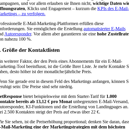
ampagnen, und vor allem erlauben sie Ihnen nicht,
wichtige Daten wi
ffnungsraten
, Klicks und Engagement – ​​kurzum die
KPIs des E-Mail-
arketings – zu verfolgen
.
rofessionelle E-Mail-Marketing-Plattformen erfüllen diese
nforderungen. Sie ermöglichen die Erstellung
automatisierter E-Mails
nd
Autoresponder
. Vor allem aber garantieren sie eine
hohe Zustellrate
on nahezu 100 %.
. Größe der Kontaktlisten
in weiterer Faktor, der den Preis eines Abonnements für ein E-Mail-
arketing-Tool beeinflusst, ist die Größe Ihrer Liste. Je mehr Kontakte S
aben, desto höher ist der monatliche/jährliche Preis.
enn Sie gerade erst in diesem Feld des Marketings anfangen, können S
eruhigt sein: Die Preise sind sehr niedrig.
etResponse
bietet beispielsweise mit dem Starter-Tarif für
1.000
ontakte bereits ab 13,12 € pro Monat
unbegrenzten E-Mail-Versand,
utoresponder, KI-Funktionen und die Erstellung von Landingpages an.
ei 2.500 Kontakten steigt der Preis auf etwas über 22 €.
ie Sie sehen, ist die Preiserhöhung proportional; denken Sie daran, das
-Mail-Marketing eine der Marketingstrategien mit dem höchsten