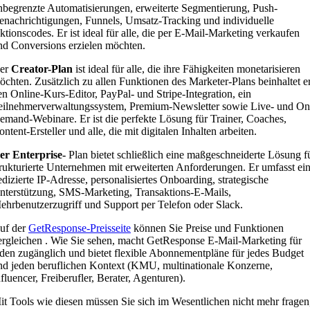
nbegrenzte Automatisierungen, erweiterte Segmentierung, Push-
enachrichtigungen, Funnels, Umsatz-Tracking und individuelle
ktionscodes. Er ist ideal für alle, die per E-Mail-Marketing verkaufen
nd Conversions erzielen möchten.
er
Creator-Plan
ist ideal für alle, die ihre Fähigkeiten monetarisieren
öchten. Zusätzlich zu allen Funktionen des Marketer-Plans beinhaltet e
en Online-Kurs-Editor, PayPal- und Stripe-Integration, ein
eilnehmerverwaltungssystem, Premium-Newsletter sowie Live- und On
emand-Webinare. Er ist die perfekte Lösung für Trainer, Coaches,
ntent-Ersteller und alle, die mit digitalen Inhalten arbeiten.
er Enterprise-
Plan bietet schließlich eine maßgeschneiderte Lösung f
trukturierte Unternehmen mit erweiterten Anforderungen. Er umfasst ei
edizierte IP-Adresse, personalisiertes Onboarding, strategische
nterstützung, SMS-Marketing, Transaktions-E-Mails,
ehrbenutzerzugriff und Support per Telefon oder Slack.
uf der
GetResponse-Preisseite
können Sie Preise und Funktionen
ergleichen . Wie Sie sehen, macht GetResponse E-Mail-Marketing für
eden zugänglich und bietet flexible Abonnementpläne für jedes Budget
nd jeden beruflichen Kontext (KMU, multinationale Konzerne,
nfluencer, Freiberufler, Berater, Agenturen).
it Tools wie diesen müssen Sie sich im Wesentlichen nicht mehr fragen