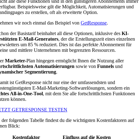
icht alle diese Funktionen sind in den günstigeren Abonnements immer
erfügbar. Beispielsweise gilt die Möglichkeit, Automatisierungen und
andingpages zu erstellen, oft als erweiterte Option.
ehmen wir noch einmal das Beispiel von
GetResponse
.
chon der Basistarif beinhaltet all diese Optionen, inklusive des
KI-
estützten E-Mail-Generators
, der die Erstellungszeit eines einzelnen
ewsletters um 85 % reduziert. Dies ist das perfekte Abonnement für
leine und mittlere Unternehmen mit begrenzten Ressourcen.
er
Marketer-
Plan hingegen ermöglicht Ihnen die Nutzung aller
ortschrittlichsten Automatisierungen
sowie von
Funnels
und
ynamischer Segmentierung
.
amit ist GetResponse nicht nur eine der umfassendsten und
ostengünstigsten E-Mail-Marketing-Softwarelösungen, sondern ein
chtes All-in-One-Tool
, mit dem Sie alle fortschrittlichsten Funktionen
utzen können.
ETZT GETRESPONSE TESTEN
n der folgenden Tabelle findest du die wichtigsten Kostenfaktoren auf
inen Blick:
Kostenfaktor
Einfluss auf die Kosten