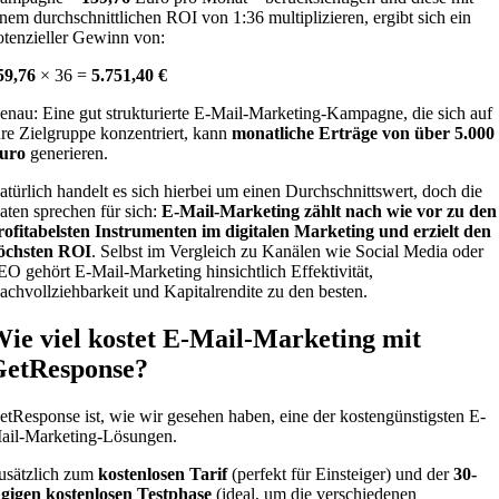
inem durchschnittlichen ROI von 1:36 multiplizieren, ergibt sich ein
otenzieller Gewinn von:
59,76
× 36 =
5.751,40 €
enau: Eine gut strukturierte E-Mail-Marketing-Kampagne, die sich auf
hre Zielgruppe konzentriert, kann
monatliche Erträge von über 5.000
uro
generieren.
atürlich handelt es sich hierbei um einen Durchschnittswert, doch die
aten sprechen für sich:
E-Mail-Marketing zählt nach wie vor zu den
rofitabelsten Instrumenten im digitalen Marketing und erzielt den
öchsten ROI
. Selbst im Vergleich zu Kanälen wie Social Media oder
EO gehört E-Mail-Marketing hinsichtlich Effektivität,
achvollziehbarkeit und Kapitalrendite zu den besten.
ie viel kostet E-Mail-Marketing mit
GetResponse?
etResponse ist, wie wir gesehen haben, eine der kostengünstigsten E-
ail-Marketing-Lösungen.
usätzlich zum
kostenlosen Tarif
(perfekt für Einsteiger) und der
30-
ägigen kostenlosen Testphase
(ideal, um die verschiedenen