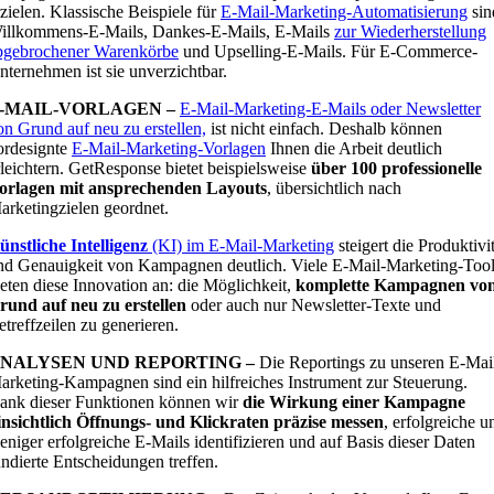
rzielen. Klassische Beispiele für
E-Mail-Marketing-Automatisierung
sin
illkommens-E-Mails, Dankes-E-Mails, E-Mails
zur Wiederherstellung
bgebrochener Warenkörbe
und Upselling-E-Mails. Für E-Commerce-
nternehmen ist sie unverzichtbar.
-MAIL-VORLAGEN –
E-Mail-Marketing-E-Mails oder Newsletter
on Grund auf neu zu erstellen,
ist nicht einfach. Deshalb können
ordesignte
E-Mail-Marketing-Vorlagen
Ihnen die Arbeit deutlich
rleichtern. GetResponse bietet beispielsweise
über 100 professionelle
orlagen mit ansprechenden Layouts
, übersichtlich nach
arketingzielen geordnet.
ünstliche Intelligenz
(KI) im E-Mail-Marketing
steigert die Produktivit
nd Genauigkeit von Kampagnen deutlich. Viele E-Mail-Marketing-Too
ieten diese Innovation an: die Möglichkeit,
komplette Kampagnen vo
rund auf neu zu erstellen
oder auch nur Newsletter-Texte und
etreffzeilen zu generieren.
NALYSEN UND REPORTING –
Die Reportings zu unseren E-Mai
arketing-Kampagnen sind ein hilfreiches Instrument zur Steuerung.
ank dieser Funktionen können wir
die Wirkung einer Kampagne
insichtlich Öffnungs- und Klickraten präzise messen
, erfolgreiche u
eniger erfolgreiche E-Mails identifizieren und auf Basis dieser Daten
undierte Entscheidungen treffen.