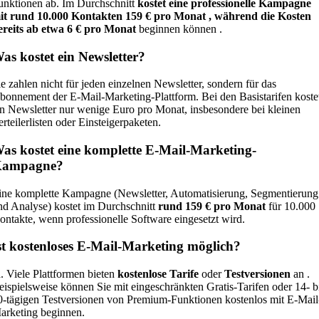
unktionen ab. Im Durchschnitt
kostet eine professionelle Kampagne
it rund 10.000 Kontakten 159 € pro Monat , während die Kosten
ereits ab etwa 6 € pro Monat
beginnen können .
as kostet ein Newsletter?
ie zahlen nicht für jeden einzelnen Newsletter, sondern für das
bonnement der E-Mail-Marketing-Plattform. Bei den Basistarifen koste
in Newsletter nur wenige Euro pro Monat, insbesondere bei kleinen
erteilerlisten oder Einsteigerpaketen.
as kostet eine komplette E-Mail-Marketing-
ampagne?
ine komplette Kampagne (Newsletter, Automatisierung, Segmentierung
nd Analyse) kostet im Durchschnitt
rund 159 € pro Monat
für 10.000
ontakte, wenn professionelle Software eingesetzt wird.
st kostenloses E-Mail-Marketing möglich?
a. Viele Plattformen bieten
kostenlose Tarife
oder
Testversionen
an .
eispielsweise können Sie mit eingeschränkten Gratis-Tarifen oder 14- b
0-tägigen Testversionen von Premium-Funktionen kostenlos mit E-Mail
arketing beginnen.