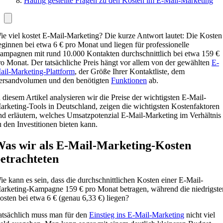
Häufig gestellte Fragen zu den Kosten im E-Mail-Marketing
ie viel kostet E-Mail-Marketing? Die kurze Antwort lautet: Die Kosten
eginnen bei etwa 6 € pro Monat und liegen für professionelle
ampagnen mit rund 10.000 Kontakten durchschnittlich bei etwa 159 €
ro Monat. Der tatsächliche Preis hängt vor allem von der gewählten
E-
ail-Marketing-Plattform
, der Größe Ihrer Kontaktliste, dem
ersandvolumen und den benötigten
Funktionen
ab.
n diesem Artikel analysieren wir die Preise der wichtigsten E-Mail-
arketing-Tools in Deutschland, zeigen die wichtigsten Kostenfaktoren
nd erläutern, welches Umsatzpotenzial E-Mail-Marketing im Verhältnis
u den Investitionen bieten kann.
as wir als E-Mail-Marketing-Kosten
etrachteten
ie kann es sein, dass die durchschnittlichen Kosten einer E-Mail-
arketing-Kampagne 159 € pro Monat betragen, während die niedrigste
osten bei etwa 6 € (genau 6,33 €) liegen?
atsächlich muss man für den
Einstieg ins E-Mail-Marketing
nicht viel