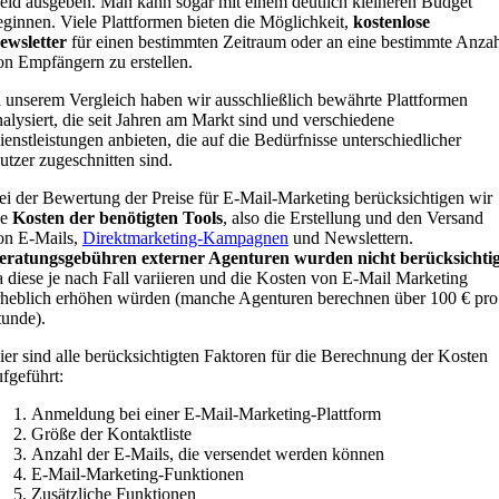
eld ausgeben. Man kann sogar mit einem deutlich kleineren Budget
eginnen. Viele Plattformen bieten die Möglichkeit,
kostenlose
ewsletter
für einen bestimmten Zeitraum oder an eine bestimmte Anza
on Empfängern zu erstellen.
n unserem Vergleich haben wir ausschließlich bewährte Plattformen
nalysiert, die seit Jahren am Markt sind und verschiedene
ienstleistungen anbieten, die auf die Bedürfnisse unterschiedlicher
utzer zugeschnitten sind.
ei der Bewertung der Preise für E-Mail-Marketing berücksichtigen wir
ie
Kosten der benötigten Tools
, also die Erstellung und den Versand
on E-Mails,
Direktmarketing-Kampagnen
und Newslettern.
eratungsgebühren externer Agenturen wurden nicht berücksichtig
a diese je nach Fall variieren und die Kosten von E-Mail Marketing
rheblich erhöhen würden (manche Agenturen berechnen über 100 € pro
tunde).
ier sind alle berücksichtigten Faktoren für die Berechnung der Kosten
ufgeführt:
Anmeldung bei einer E-Mail-Marketing-Plattform
Größe der Kontaktliste
Anzahl der E-Mails, die versendet werden können
E-Mail-Marketing-Funktionen
Zusätzliche Funktionen