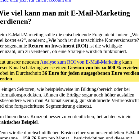
ie viel kann man mit E-Mail-Marketing
erdienen?
eim E-Mail-Marketing sollte die entscheidende Frage nicht lauten: „Wi
iel kostet es?“, sondern: „Wie hoch ist die tatsächliche Konversionsrate?
er sogenannte
Return on Investment (ROI)
ist die wichtigste
ennzahl, um zu verstehen, ob eine Strategie wirklich funktioniert.
aut unserer neuesten
Analyse zum ROI von E-Mail-Marketing
kann
ieser Kanal schätzungsweise einen
Gewinn von bis zu 600 % erzielen
obei im Durchschnitt
36 Euro für jeden ausgegebenen Euro verdien
erden
.
n einigen Sektoren, wie beispielsweise im Bildungsbereich oder bei
nformationsprodukten, können die Erträge sogar noch höher ausfallen,
nsbesondere wenn man Automatisierung, gut strukturierte Vertriebstricht
nd eine fortgeschrittene Segmentierung einsetzt.
m Ihnen dieses Konzept besser zu verdeutlichen, betrachten wir ein
raktisches Beispiel
.
enn wir die durchschnittlichen Kosten einer von uns ermittelten E-Mail
ampagne –
159,76
Euro pro Monat – berücksichtigen und diese mit