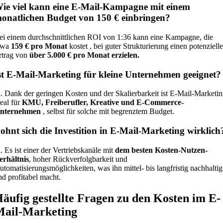
ie viel kann eine E-Mail-Kampagne mit einem
onatlichen Budget von 150 € einbringen?
ei einem durchschnittlichen ROI von 1:36 kann eine Kampagne, die
twa
159 € pro Monat
kostet , bei guter Strukturierung einen potenziell
rtrag von
über 5.000 € pro Monat erzielen.
st E-Mail-Marketing für kleine Unternehmen geeignet?
a. Dank der geringen Kosten und der Skalierbarkeit ist E-Mail-Marketi
deal für
KMU, Freiberufler, Kreative und E-Commerce-
nternehmen
, selbst für solche mit begrenztem Budget.
ohnt sich die Investition in E-Mail-Marketing wirklich
a. Es ist einer der Vertriebskanäle mit
dem besten Kosten-Nutzen-
erhältnis
, hoher Rückverfolgbarkeit und
utomatisierungsmöglichkeiten, was ihn mittel- bis langfristig nachhaltig
nd profitabel macht.
äufig gestellte Fragen zu den Kosten im E-
ail-Marketing