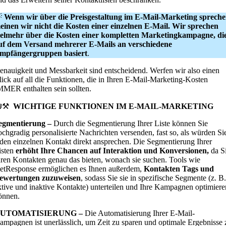

Wenn wir über die Preisgestaltung im E-Mail-Marketing spreche
einen wir nicht die Kosten einer einzelnen E-Mail. Wir sprechen
ielmehr über die Kosten einer kompletten Marketingkampagne, di
uf dem Versand mehrerer E-Mails an verschiedene
mpfängergruppen basiert
.
enauigkeit und Messbarkeit sind entscheidend. Werfen wir also einen
lick auf all die Funktionen, die in Ihren E-Mail-Marketing-Kosten
MMER enthalten sein sollten.
⚒️
WICHTIGE FUNKTIONEN IM E-MAIL-MARKETING
egmentierung –
Durch die Segmentierung Ihrer Liste können Sie
ochgradig personalisierte Nachrichten versenden, fast so, als würden Si
eden einzelnen Kontakt direkt ansprechen. Die Segmentierung Ihrer
isten
erhöht Ihre Chancen auf Interaktion und Konversionen,
da S
hren Kontakten genau das bieten, wonach sie suchen. Tools wie
etResponse ermöglichen es Ihnen außerdem,
Kontakten Tags und
ewertungen zuzuweisen
, sodass Sie sie in spezifische Segmente (z. B.
ktive und inaktive Kontakte) unterteilen und Ihre Kampagnen optimiere
önnen.
UTOMATISIERUNG –
Die Automatisierung Ihrer E-Mail-
ampagnen ist unerlässlich, um Zeit zu sparen und optimale Ergebnisse 