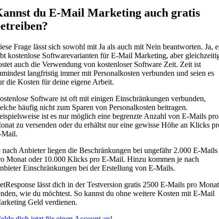
annst du E-Mail Marketing auch gratis
etreiben?
iese Frage lässt sich sowohl mit Ja als auch mit Nein beantworten. Ja, e
ibt kostenlose Softwarevarianten für E-Mail Marketing, aber gleichzeiti
ostet auch die Verwendung von kostenloser Software Zeit. Zeit ist
umindest langfristig immer mit Personalkosten verbunden und seien es
ur die Kosten für deine eigene Arbeit.
ostenlose Software ist oft mit einigen Einschränkungen verbunden,
elche häufig nicht zum Sparen von Personalkosten beitragen.
eispielsweise ist es nur möglich eine begrenzte Anzahl von E-Mails pro
onat zu versenden oder du erhältst nur eine gewisse Höhe an Klicks pr
-Mail.
e nach Anbieter liegen die Beschränkungen bei ungefähr 2.000 E-Mails
ro Monat oder 10.000 Klicks pro E-Mail. Hinzu kommen je nach
nbieter Einschränkungen bei der Erstellung von E-Mails.
etResponse lässt dich in der Testversion gratis 2500 E-Mails pro Monat
enden, wie du möchtest. So kannst du ohne weitere Kosten mit E-Mail
arketing Geld verdienen.
elde dich jetzt für einen Account an!