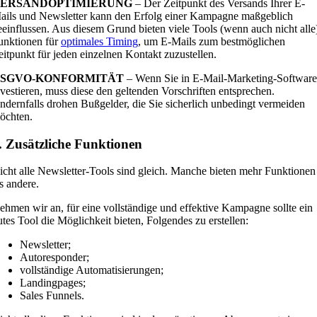
ERSANDOPTIMIERUNG
– Der Zeitpunkt des Versands Ihrer E-
ails und Newsletter kann den Erfolg einer Kampagne maßgeblich
eeinflussen. Aus diesem Grund bieten viele Tools (wenn auch nicht alle
unktionen für
optimales Timing
, um E-Mails zum bestmöglichen
eitpunkt für jeden einzelnen Kontakt zuzustellen.
SGVO-KONFORMITÄT
– Wenn Sie in E-Mail-Marketing-Software
nvestieren, muss diese den geltenden Vorschriften entsprechen.
ndernfalls drohen Bußgelder, die Sie sicherlich unbedingt vermeiden
öchten.
. Zusätzliche Funktionen
icht alle Newsletter-Tools sind gleich. Manche bieten mehr Funktionen
ls andere.
ehmen wir an, für eine vollständige und effektive Kampagne sollte ein
utes Tool die Möglichkeit bieten, Folgendes zu erstellen:
Newsletter;
Autoresponder;
vollständige Automatisierungen;
Landingpages;
Sales Funnels.