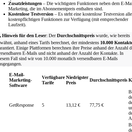
Zusatzleistungen
– Die wichtigsten Funktionen neben dem E-Mai
Marketing, die im Abonnementpreis enthalten sind.
Kostenlose Testversion
– Es steht eine kostenlose Testversion alle
kostenpflichtigen Funktionen zur Verfügung (mit entsprechender
Laufzeit).

Hinweis für den Leser
: Der
Durchschnittspreis
wurde, wie bereits
rwähnt, anhand eines Tarifs berechnet, der mindestens
10.000 Kontakt
arantiert. Einige Plattformen berechnen ihre Preise anhand der Anzahl d
ersendbaren E-Mails und nicht anhand der Anzahl der Kontakte. In
iesem Fall sind wir von 10.000 monatlich versendbaren E-Mails
usgegangen.
E-Mail-
Verfügbare
Niedrigster
Marketing-
Durchschnittspreis
K
Tarife
Preis
Software
B
d
d
GetResponse
5
13,12 €
77,75 €
u
d
A
B
d