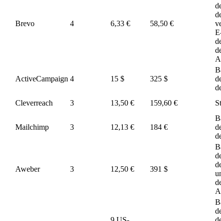
d
d
Brevo
4
6,33 €
58,50 €
v
E
d
d
A
B
ActiveCampaign
4
15 $
325 $
d
d
Cleverreach
3
13,50 €
159,60 €
S
B
Mailchimp
3
12,13 €
184 €
d
d
B
d
d
Aweber
3
12,50 €
391 $
u
d
A
B
d
9 US-
d