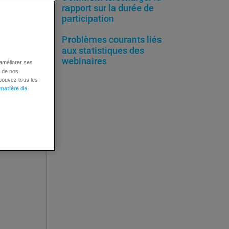
rapport sur la durée de
es,
participation
Problèmes courants liés
aux statistiques des
webinaires
 améliorer ses
é de nos
 pouvez tous les
 matière de