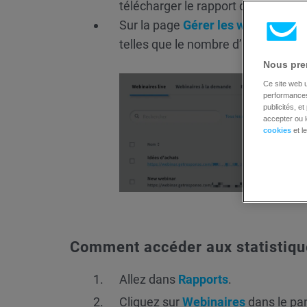
télécharger le rapport du webinair
Sur la page
Gérer les webinaires
,
telles que le nombre d’invitations e
Nous pren
Ce site web u
performances 
publicités, e
accepter ou l
cookies
et l
Comment accéder aux statistiqu
Allez dans
Rapports
.
Cliquez sur
Webinaires
dans le pa