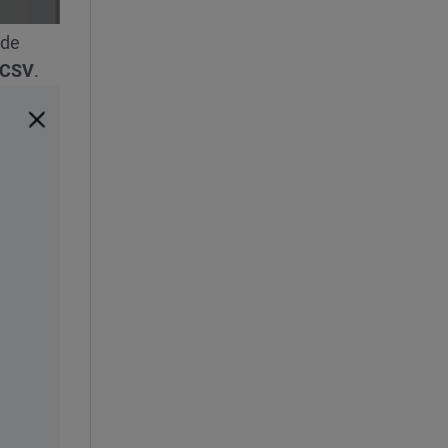
 de
CSV
.