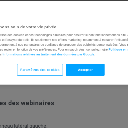
e en cliquant sur
Statistiques du webinaire
.
 vous pouvez vérifier les données de base de vos webinair
nvoyées, de visites, d’inscrits et de participants.
ons soin de votre vie privée
tilise des cookies et des technologies similaires pour assurer le bon fonctionnement du site,
et l'analyse du trafic. Ils soutiennent nos efforts marketing, notamment à mesurer l'efficacit
t permettent à nos partenaires de confiance de proposer des publicités personnalisées. Vous
es régler en fonction de vos préférences. Pour en savoir plus, consultez notre
Politique en
es
Informations relatives au traitement des données par Google
.
Paramètres des cookies
Accepter
es des webinaires
nneau latéral gauche.