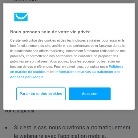
Afficher les statistiques
Puis-je organiser un webinaire depuis
Nous prenons soin de votre vie privée
un appareil mobile ?
Ce site web utilise des cookies et des technologies similaires pour assurer le
bon fonctionnement du site, améliorer ses performances et l'analyse du trafic.
Il est possible d’organiser un webinaire depuis un téléphone
Ils soutiennent nos efforts marketing, notamment à mesurer l'efficacité de nos
publicités, et permettent à nos partenaires de confiance de proposer des
ou une tablette. Voici comment cela fonctionne :
publicités personnalisées. Vous pouvez tous les accepter ou les régler en
fonction de vos préférences. Pour en savoir plus, consultez notre
Politique
en matière de cookies
et les
Informations relatives au traitement des
1. Sur votre téléphone ou votre tablette, connectez-vous à
données par Google
.
votre compte GetResponse et accédez à
Webinaires
.
2.
Développez le menu d’actions à côté du nom du webinaire
Paramètres des cookies
Accepter
et sélectionnez
Rejoindre en tant que présentateur
. La
suite dépend de la présence ou non de l’application sur
votre appareil :
Si c’est le cas, nous ouvrirons automatiquement
le webinaire avec l’application mobile.