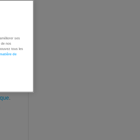
 améliorer ses
é de nos
 pouvez tous les
, notre
 matière de
 de nos
suivre
ique
.
.