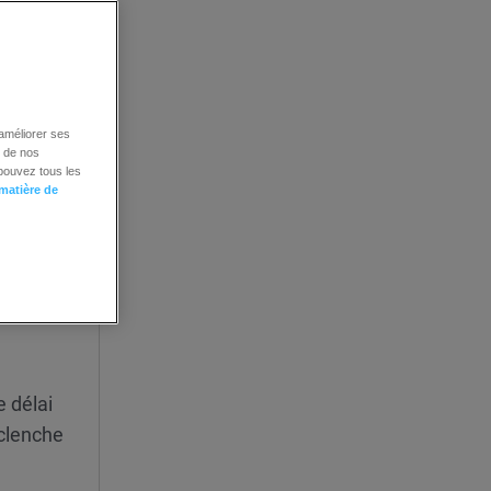
 améliorer ses
é de nos
 pouvez tous les
 matière de
e délai
éclenche