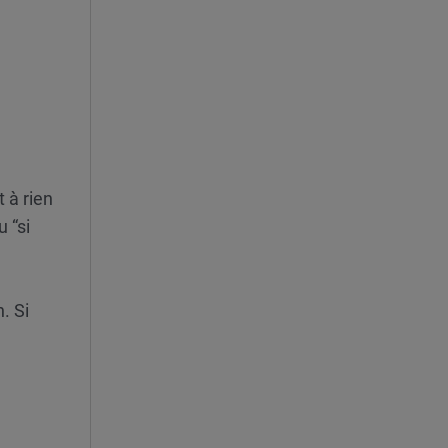
 à rien
 “si
. Si