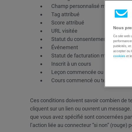
Champ personnalisé modifié
Tag attribué
Score attribué
Nous pren
URL visitée
Ce site web u
Statut du consentement mis à jour
performances 
Événement
publicités, e
accepter ou l
Statut de facturation modifié
cookies
et l
Inscrit à un cours
Leçon commencée ou terminée
Cours commencé ou terminé
Ces conditions doivent savoir combien de te
cliquent sur un lien ou ouvrent un message.
que vous avez spécifié sont concernées par l
l’action liée au connecteur “si non” (rouge) 