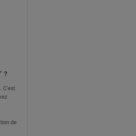
” ?
. C’est
uvez
tion de