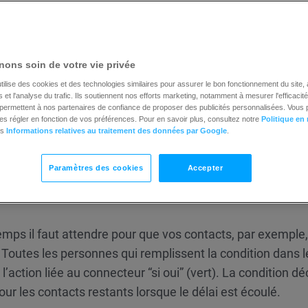
ons soin de votre vie privée
tilise des cookies et des technologies similaires pour assurer le bon fonctionnement du site,
et l'analyse du trafic. Ils soutiennent nos efforts marketing, notamment à mesurer l'efficacit
t permettent à nos partenaires de confiance de proposer des publicités personnalisées. Vous
es régler en fonction de vos préférences. Pour en savoir plus, consultez notre
Politique en
es
Informations relatives au traitement des données par Google
.
Paramètres des cookies
Accepter
mps il faut attendre pour que vos contacts, par exemple,
 Toutes les personnes qui remplissent la condition dans l
’action liée au connecteur “si oui” (vert). La condition d
pour les contacts restants lorsque le délai est écoulé.