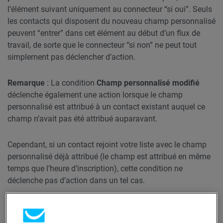
l’élément suivant uniquement au connecteur “si oui”. Seuls
les contacts qui disposent du nouveau champ personnalisé
peuvent “entrer” dans cet élément au début d’un flux de
travail, de sorte que le connecteur “si non” ne peut tout
simplement pas déclencher d’action.
Remarque
: La condition
Champ personnalisé modifié
déclenche également une action lorsque le champ
personnalisé est attribué à un contact existant auquel ce
champ n’avait pas été attribué auparavant.
Cependant, si un contact rejoint votre liste avec le champ
personnalisé déjà attribué (le champ est attribué en même
temps que l’heure d’inscription), cette condition ne
déclenche pas d’action dans un tel cas.
Avant de commencer