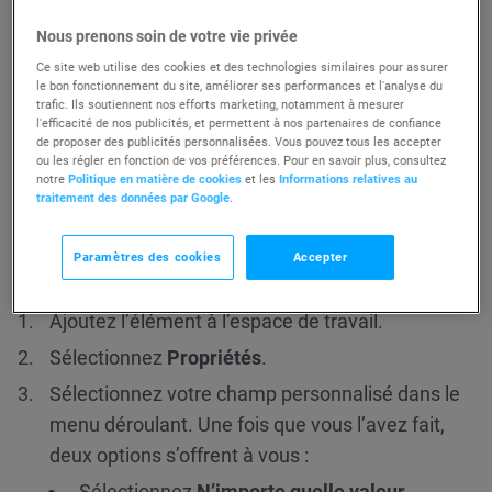
Si vous souhaitez
créer un nouveau champ personnalisé
,
Nous prenons soin de votre vie privée
vous pouvez le faire sous
Contacts>>Champs
personnalisés>>Ajouter un champ personnalisé
. Vous ne
Ce site web utilise des cookies et des technologies similaires pour assurer
le bon fonctionnement du site, améliorer ses performances et l'analyse du
pouvez pas ajouter ou créer de nouveaux champs
trafic. Ils soutiennent nos efforts marketing, notamment à mesurer
personnalisés dans l’automatisation du marketing.
l'efficacité de nos publicités, et permettent à nos partenaires de confiance
de proposer des publicités personnalisées. Vous pouvez tous les accepter
ou les régler en fonction de vos préférences. Pour en savoir plus, consultez
Comment configurer la condition
notre
Politique en matière de cookies
et les
Informations relatives au
traitement des données par Google
.
Champ personnalisé modifié ?
Paramètres des cookies
Accepter
Pour définir la condition :
Ajoutez l’élément à l’espace de travail.
Sélectionnez
Propriétés
.
Sélectionnez votre champ personnalisé dans le
menu déroulant. Une fois que vous l’avez fait,
deux options s’offrent à vous :
Sélectionnez
N’importe quelle valeur