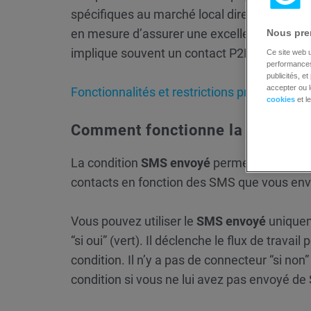
spécifiques au marché local directement s
en mesure d’assurer une excellente délivrabi
Nous pren
implique souvent un contact P2P avec Vonage
Ce site web u
performances 
publicités, e
accepter ou l
Fonctionnalités et restrictions propres à 
cookies
et l
Comment fonctionne la conditi
La condition
SMS envoyé
permet de suivre l
contacts en fonction des SMS que vous en
Vous pouvez utiliser le
SMS envoyé
uniquem
“si oui” (vert). Il déclenche le flux de trav
condition. Il n’y a pas de connecteur “si non
condition si vous ne lui avez pas envoyé de