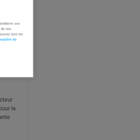
mmes pas
qui
 améliorer ses
é de nos
 pouvez tous les
 matière de
es
cteur
pour la
cette