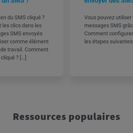
ns un SMS ?
envoyer des SM
ien du SMS cliqué ?
Vous pouvez utiliser 
 les clics dans les
messages SMS grâce 
ssages SMS envoyés
Comment configurer 
iliser comme élément
les étapes suivantes 
x de travail. Comment
cliqué ? […]
Ressources populaires