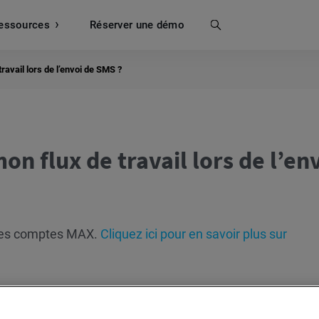
essources
Recherche
Réserver une démo
avail lors de l’envoi de SMS ?
 flux de travail lors de l’en
 les comptes MAX.
Cliquez ici pour en savoir plus sur
ar pompage massif de SMS à l’échelle mondiale, notez qu
uveau marché, vous devez vous familiariser avec les di