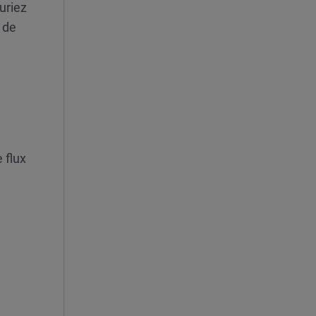
uriez
 de
 flux