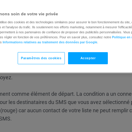
ur le site Web de notre fournisseur Vonage. Nous ne so
lité si nos clients ne répondent pas à ces exigences, ce 
ons soin de votre vie privée
 pour remplir les formalités :
tilise des cookies et des technologies similaires pour assurer le bon fonctionnement du site,
et l'analyse du trafic. Ils soutiennent nos efforts marketing, notamment à mesurer l'efficacit
t permettent à nos partenaires de confiance de proposer des publicités personnalisées. Vous
es régler en fonction de vos préférences. Pour en savoir plus, consultez notre
Politique en
chaque pays – Vonage API Support
es
Informations relatives au traitement des données par Google
.
on SMS envoyé ?
Paramètres des cookies
Accepter
es SMS que vous avez envoyés. Utilisez-la pour cibler d
voyez.
ent comme élément de départ. La condition a un conne
ail pour les destinataires du SMS que vous avez sélectionné 
” (rouge) car aucun contact de votre liste ne peut remplir 
 SMS.