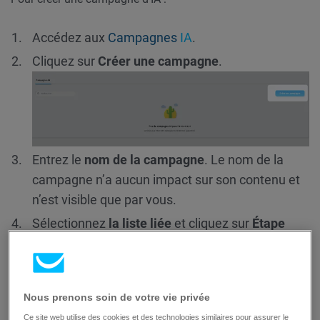
Accédez aux
Campagnes
IA
.
Cliquez sur
Créer une campagne
.
Entrez le
nom de la campagne
. Le nom de la
campagne n’a aucun impact sur son contenu et
n’est visible que par vous.
Sélectionnez
la liste liée
et cliquez sur
Étape
suivante.
Nous prenons soin de votre vie privée
Ce site web utilise des cookies et des technologies similaires pour assurer le