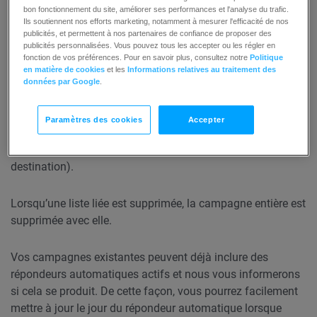
bon fonctionnement du site, améliorer ses performances et l'analyse du trafic.
Ils soutiennent nos efforts marketing, notamment à mesurer l'efficacité de nos
publicités, et permettent à nos partenaires de confiance de proposer des
publicités personnalisées. Vous pouvez tous les accepter ou les régler en
fonction de vos préférences. Pour en savoir plus, consultez notre
Politique
en matière de cookies
et les
Informations relatives au traitement des
données par Google
.
La liste liée de votre campagne ne peut pas être modifiée,
Paramètres des cookies
Accepter
mais elle peut l’être pour des éléments individuels inclus
dans votre campagne (messages et/ou page de
destination).
Lorsqu’une liste liée est supprimée, la campagne entière est
supprimée avec elle.
Vos campagnes existantes peuvent déjà inclure des
répondeurs automatiques actifs et nous vous informerons
si cela se produit. De cette façon, vous pourrez facilement
mettre à jour le jour du répondeur automatique lorsque