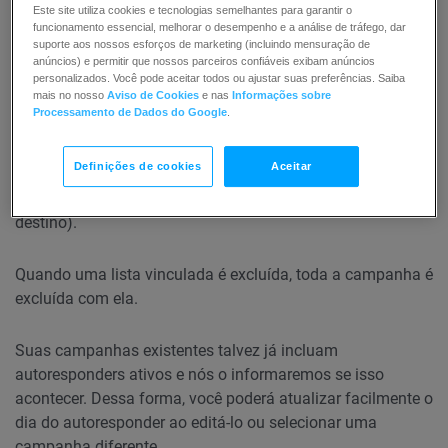
Este site utiliza cookies e tecnologias semelhantes para garantir o
funcionamento essencial, melhorar o desempenho e a análise de tráfego, dar
suporte aos nossos esforços de marketing (incluindo mensuração de
anúncios) e permitir que nossos parceiros confiáveis exibam anúncios
personalizados. Você pode aceitar todos ou ajustar suas preferências. Saiba
mais no nosso
Aviso de Cookies
e nas
Informações sobre
Processamento de Dados do Google
.
A lista vinculada de sua campanha não pode ser alterada,
Definições de cookies
Aceitar
mas pode ser alterada para elementos individuais
incluídos em sua campanha (mensagens e/ou página de
destino).
Quando uma lista vinculada é excluída, toda a campanha é
excluída com ela.
Suas campanhas existentes talvez já incluam
autoresponders ativos e nós o informaremos se isso
acontecer. Dessa forma, você poderá atualizar facilmente o
dia do autoresponder ao editá-lo ou selecionar uma
campanha diferente.