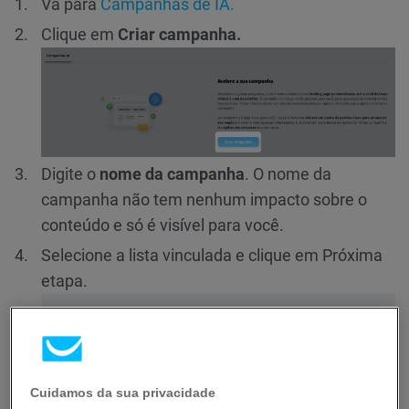
Vá para
Campanhas de IA.
Clique em
Criar campanha.
Digite o
nome da campanha
. O nome da
campanha não tem nenhum impacto sobre o
conteúdo e só é visível para você.
Selecione a lista vinculada e clique em Próxima
etapa.
Cuidamos da sua privacidade