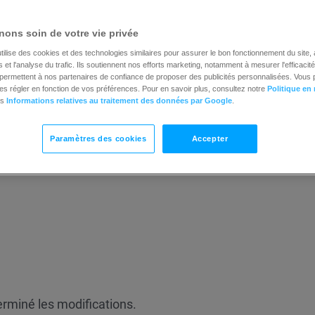
ons soin de votre vie privée
tilise des cookies et des technologies similaires pour assurer le bon fonctionnement du site,
et l'analyse du trafic. Ils soutiennent nos efforts marketing, notamment à mesurer l'efficacit
t permettent à nos partenaires de confiance de proposer des publicités personnalisées. Vous
es régler en fonction de vos préférences. Pour en savoir plus, consultez notre
Politique en
es
Informations relatives au traitement des données par Google
.
Paramètres des cookies
Accepter
ead magnet
, où vous pourrez modifier :
erminé les modifications.