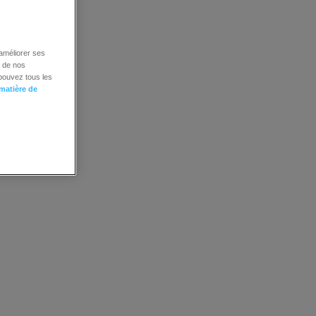
 améliorer ses
é de nos
 pouvez tous les
 matière de