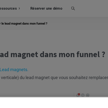
essources
Recherche
Réserver une démo
le lead magnet dans mon funnel ?
ad magnet dans mon funnel ?
 Lead magnets.
e verticale) du lead magnet que vous souhaitez remplacer