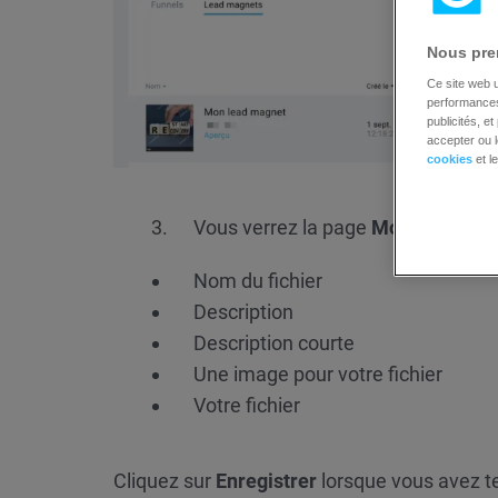
Nous pren
Ce site web u
performances 
publicités, e
accepter ou l
cookies
et l
Vous verrez la page
Modifier le l
Nom du fichier
Description
Description courte
Une image pour votre fichier
Votre fichier
Cliquez sur
Enregistrer
lorsque vous avez t