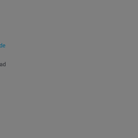
 de
ead