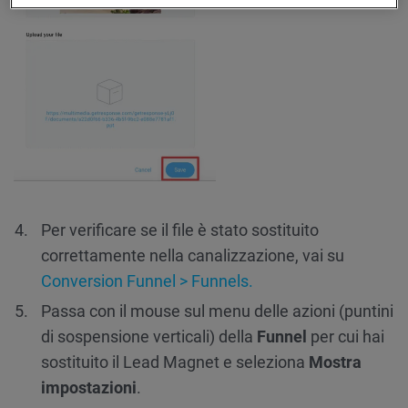
Per verificare se il file è stato sostituito
correttamente nella canalizzazione, vai su
Conversion Funnel > Funnels.
Passa con il mouse sul menu delle azioni (puntini
di sospensione verticali) della
Funnel
per cui hai
sostituito il Lead Magnet e seleziona
Mostra
impostazioni
.