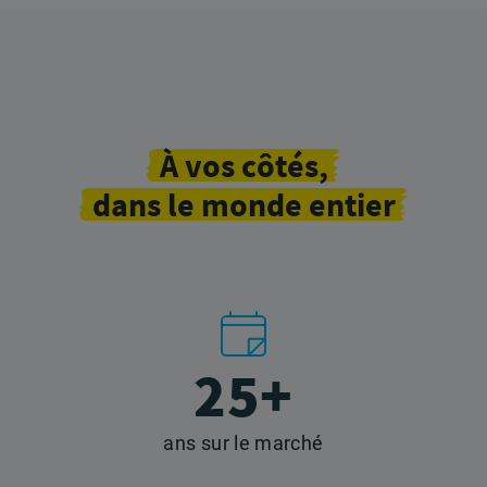
À
vos
côtés,
dans le monde entier
25+
ans sur le marché