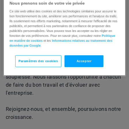
Nous prenons soin de votre vie privée
sommes fermement convaincus que le produit
doit tenir ses promesses. Pas de revendications
Ce site web utilise des cookies et des technologies similaires pour assurer le
bon fonctionnement du site, améliorer ses performances et l'analyse du trafic.
exagérées, pas de fonctionnalités qui se
Ils soutiennent nos efforts marketing, notamment à mesurer l'efficacité de nos
publicités, et permettent à nos partenaires de confiance de proposer des
contentent de faire bonne impression dans une
publicités personnalisées. Vous pouvez tous les accepter ou les régler en
liste.
fonction de vos préférences. Pour en savoir plus, consultez notre
Politique
en matière de cookies
et les
Informations relatives au traitement des
données par Google
.
Aujourd'hui, GetResponse existe grâce à une
équipe internationale qui valorise sur le
Paramètres des cookies
Accepter
raisonnement pratique, la prise d'initiative et la
souplesse. Nous laissons l'opportunité à chacun
de faire du bon travail et d'évoluer avec
l'entreprise.
Rejoignez-nous, et ensemble, poursuivons notre
croissance.