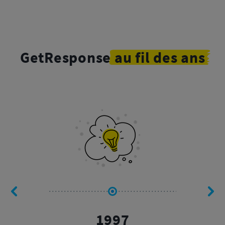
GetResponse
au
fil
des ans
1997