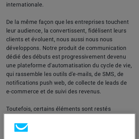
internationale.
De la même façon que les entreprises touchent
leur audience, la convertissent, fidélisent leurs
clients et évoluent, nous aussi nous nous
développons. Notre produit de communication
dédié des débuts est progressivement devenu
une plateforme d'automatisation du cycle de vie,
qui rassemble les outils d'e-mails, de SMS, de
notifications push web, de collecte de leads de
e-commerce et de suivi des revenus.
Toutefois, certains éléments sont restés
inchangés. Nous continuons à construire notre
propre infrastructure d'envoi, à investir
massivement dans la délivrabilité, et nous