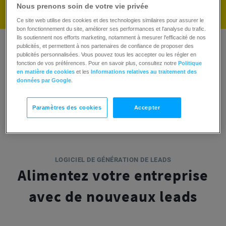
Nous prenons soin de votre vie privée
Ce site web utilise des cookies et des technologies similaires pour assurer le
bon fonctionnement du site, améliorer ses performances et l'analyse du trafic.
Ils soutiennent nos efforts marketing, notamment à mesurer l'efficacité de nos
publicités, et permettent à nos partenaires de confiance de proposer des
publicités personnalisées. Vous pouvez tous les accepter ou les régler en
fonction de vos préférences. Pour en savoir plus, consultez notre
Politique
en matière de cookies
et les
Informations relatives au traitement des
Qu'est-ce qui est inclus dans
données par Google
.
GetResponse
Free ?
Paramètres des cookies
Accepter
LOGICIEL DE GÉNÉRATION DE LEADS
Alimentez votre entreprise
avec de nouveaux leads