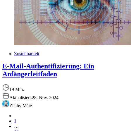
Zustellbarkeit
E-Mail-Authentifizierung: Ein
Anfängerleitfaden
19 Min.
Aktualisiert:
28. Nov. 2024
Zilahy Máté
1
…