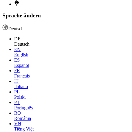
Sprache ändern
Deutsch
DE
Deutsch
EN
English
ES
Español
FR
Français
IT
Italiano
PL
Polski
PT
Português
RO
România
VN
Tiếng Việt