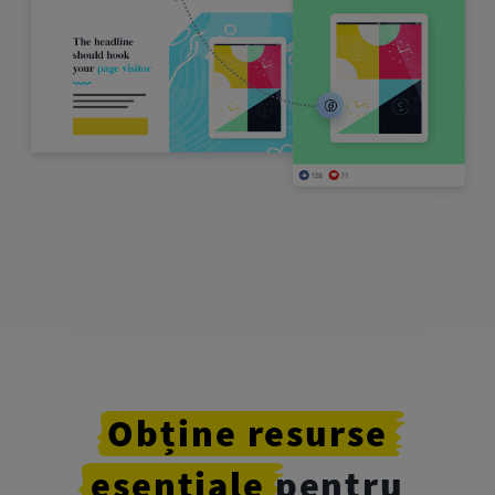
Obține
resurse
esențiale
pentru