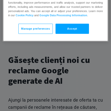
functionality, improve performance and traffic analysis, support our marketing
efforts, including ads measurements, and allow our trusted partners to deliver
Rulează reclame Google și Meta direct din contul
personalized ads. You can accept all or adjust your preferences. Learn more
tău GetResponse și targetează cu precizie
in our
Cookie Policy
and
Google Data Processing Information
.
folosind informațiile obținute din campaniile tale
Manage preferences
Accept
de email marketing.
Găsește clienți noi cu
reclame Google
generate de AI
Ajungi la persoanele interesate de oferta ta cu
campanii de reclame în rețeaua de căutare,