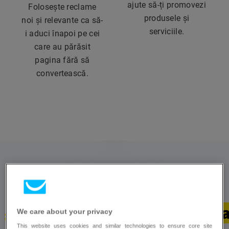
ajute să-ți promovezi
Folosește reclame
produsele și
noi și relevante ca să-
serviciile.
i aduci înapoi pe cei
care au părăsit
pagina fără să
convertească.
Ieși în evidență cu campa
We care about your privacy
This website uses cookies and similar technologies to ensure core site