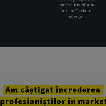
care să transforme
traficul în clienți
potențiali.
Am câștigat încrederea
profesioniștilor în marke