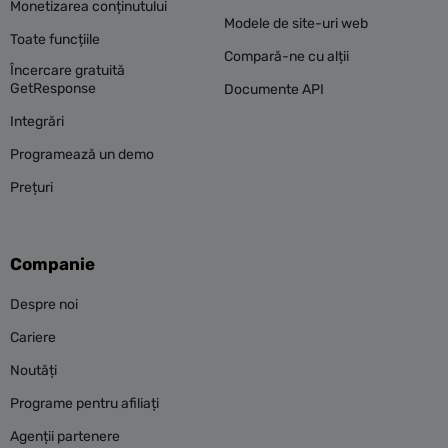
Monetizarea conținutului
Modele de site-uri web
Toate funcțiile
Compară-ne cu alții
Încercare gratuită
GetResponse
Documente API
Integrări
Programează un demo
Prețuri
Companie
Despre noi
Cariere
Noutăți
Programe pentru afiliați
Agenții partenere