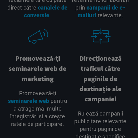
direct către
canalele de
prin
campanii de e-
conversie
.
mailuri
relevante.
Promovează-ți
Direcționează
seminarele web de
traficul către
marketing
paginile de
destinație ale
Promovează-ți
campaniei
seminarele web
pentru
a atrage mai multe
Rulează campanii
înregistrări și a crește
publicitare relevante
ratele de participare.
pentru pagini de
destinație specifice