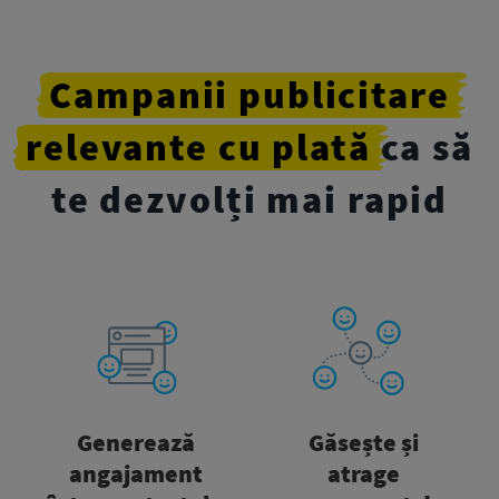
Campanii
publicitare
relevante
cu plată
ca să
te dezvolți mai rapid
Generează
Găsește și
angajament
atrage