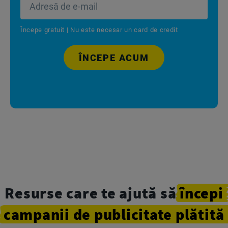
Începe gratuit | Nu este necesar un card de credit
ÎNCEPE ACUM
Resurse care te ajută să
începi
campanii
de
publicitate
plătită