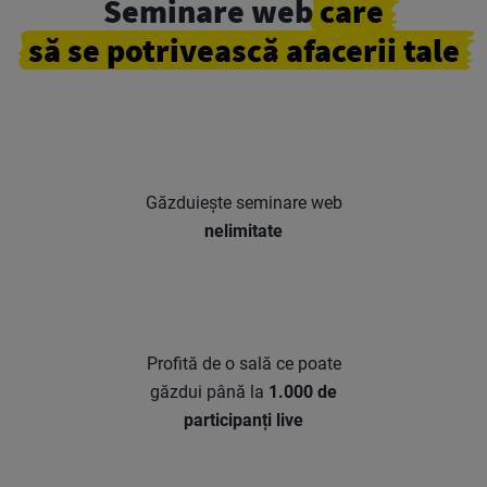
Seminare web
care
să se potrivească
afacerii tale
Găzduiește seminare web
nelimitate
Profită de o sală ce poate
găzdui până la
1.000 de
participanți live