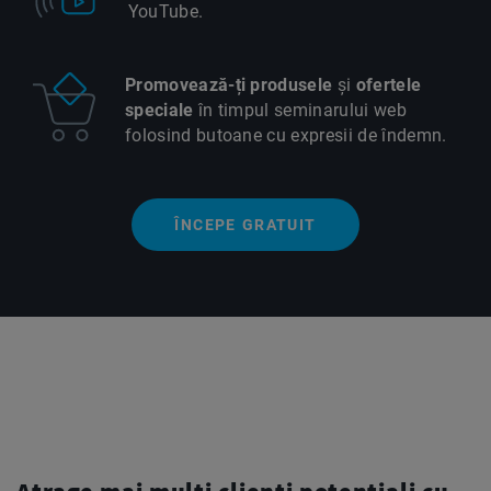
YouTube.
Promovează-ți produsele
și
ofertele
speciale
în timpul seminarului web
folosind butoane cu expresii de îndemn.
ÎNCEPE GRATUIT
Atrage mai mulți clienți potențiali cu