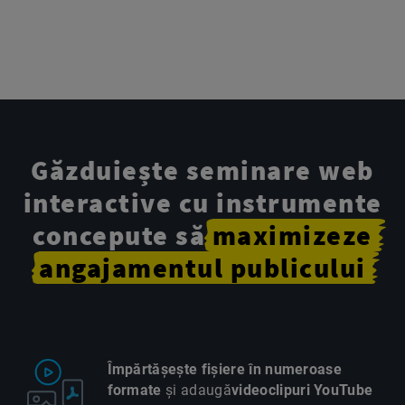
Găzduiește seminare web
interactive cu instrumente
concepute
să
maximizeze
angajamentul
publicului
Împărtășește fișiere în numeroase
formate
și adaugă
videoclipuri YouTube