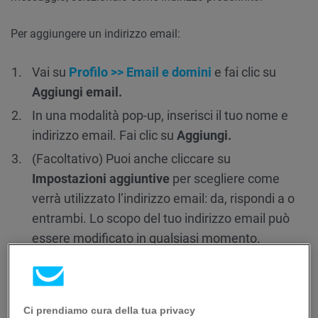
Per aggiungere un indirizzo email:
Vai su
Profilo >> Email e domini
e fai clic su
Aggiungi email.
In una modalità pop-up, inserisci il tuo nome e
indirizzo email. Fai clic su
Aggiungi.
(Facoltativo) Puoi anche cliccare su
Impostazioni aggiuntive
per scegliere come
verrà utilizzato l’indirizzo email: da, rispondi a o
entrambi. Lo scopo del tuo indirizzo email può
essere modificato in qualsiasi momento.
L’indirizzo e-mail viene aggiunto all’elenco come
Non confermato. Inviamo automaticamente un
messaggio di conferma al nuovo indirizzo. Una
Ci prendiamo cura della tua privacy