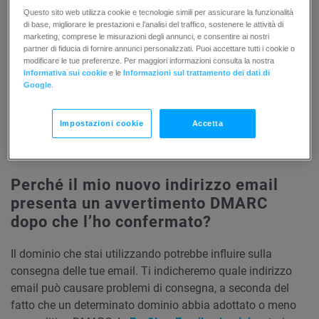
volta confermato il nuovo indirizzo, lo stato
Questo sito web utilizza cookie e tecnologie simili per assicurare la funzionalità
cambierà in
Confermato
. Potrai quindi iniziare a
di base, migliorare le prestazioni e l’analisi del traffico, sostenere le attività di
marketing, comprese le misurazioni degli annunci, e consentire ai nostri
utilizzarlo come indirizzo “Da” per i tuoi messaggi
partner di fiducia di fornire annunci personalizzati. Puoi accettare tutti i cookie o
e le e-mail di conferma.
modificare le tue preferenze. Per maggiori informazioni consulta la nostra
Informativa sui cookie
e le
Informazioni sul trattamento dei dati di
Google
.
Puoi eliminare o inviare un’altra email di conferma per tutti
i tuoi indirizzi non confermati. Fai clic sul menu
Azioni
(3
Impostazioni cookie
Accetta
punti) a destra dell’indirizzo e-mail e seleziona
Elimina
o
Invia nuovamente la richiesta.
Perché il mio nuovo indirizzo email
presenta un avvertimento DMARC
dopo che l’ho confermato?
Il dominio che stai utilizzando potrebbe influire sulla
consegna delle tue email. Ti indicheremo quale indirizzo
email può causare problemi di consegna, a seconda del
fatto che un determinato dominio abbia adottato o meno