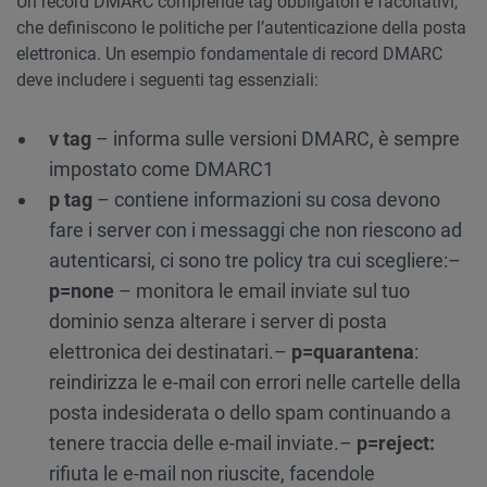
Un record DMARC comprende tag obbligatori e facoltativi,
che definiscono le politiche per l’autenticazione della posta
elettronica. Un esempio fondamentale di record DMARC
deve includere i seguenti tag essenziali:
v tag
– informa sulle versioni DMARC, è sempre
impostato come DMARC1
p tag
– contiene informazioni su cosa devono
fare i server con i messaggi che non riescono ad
autenticarsi, ci sono tre policy tra cui scegliere:
–
p=none
– monitora le email inviate sul tuo
dominio senza alterare i server di posta
elettronica dei destinatari.
–
p=quarantena
:
reindirizza le e-mail con errori nelle cartelle della
posta indesiderata o dello spam continuando a
tenere traccia delle e-mail inviate.
–
p=reject:
rifiuta le e-mail non riuscite, facendole