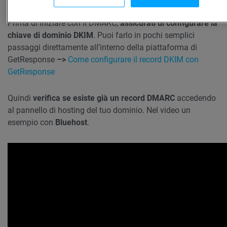
Prima di iniziare con il DMARC,
assicurati di configurare la
chiave di dominio DKIM
. Puoi farlo in pochi semplici
passaggi direttamente all’interno della piattaforma di
GetResponse
–>
Come configurare il record DKIM con
GetResponse
Quindi
verifica se esiste già un record DMARC
accedendo
al pannello di hosting del tuo dominio. Nel video un
esempio con
Bluehost
.