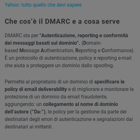
Yahoo: tutto quello che devi sapere
Che cos’è il DMARC e a cosa serve
DMARC sta per
“Autenticazione, reporting e conformità
dei messaggi basati sul dominio”.
(
D
omain-
based
M
essage
A
uthentication,
R
eporting e
C
onformance).
È un protocollo di autenticazione, policy e reporting e-mail
che aiuta a proteggere un dominio dallo spoofing.
Permette al proprietario di un dominio di
specificare le
policy di email deliverability
e di migliorare e monitorare la
protezione di un dominio da email fraudolente,
aggiungendo: un
collegamento al nome di dominio
dell’autore (“Da:”)
, le policy per la gestione da parte dei
destinatari degli errori di autenticazione e segnalazioni dai
destinatari ai mittenti.