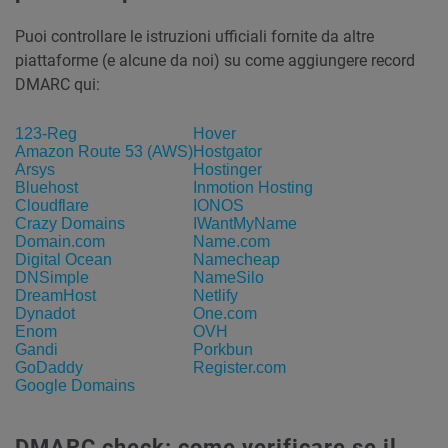
Puoi controllare le istruzioni ufficiali fornite da altre
piattaforme (e alcune da noi) su come aggiungere record
DMARC qui:
123-Reg
Hover
Amazon Route 53 (AWS)
Hostgator
Arsys
Hostinger
Bluehost
Inmotion Hosting
Cloudflare
IONOS
Crazy Domains
IWantMyName
Domain.com
Name.com
Digital Ocean
Namecheap
DNSimple
NameSilo
DreamHost
Netlify
Dynadot
One.com
Enom
OVH
Gandi
Porkbun
GoDaddy
Register.com
Google Domains
DMARC check: come verificare se il