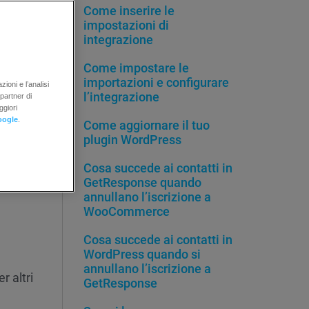
Come inserire le
impostazioni di
integrazione
Come impostare le
importazioni e configurare
ioni e l’analisi
l’integrazione
 partner di
ggiori
oogle
.
Come aggiornare il tuo
plugin WordPress
Cosa succede ai contatti in
GetResponse quando
annullano l’iscrizione a
WooCommerce
Cosa succede ai contatti in
WordPress quando si
annullano l’iscrizione a
r altri
GetResponse