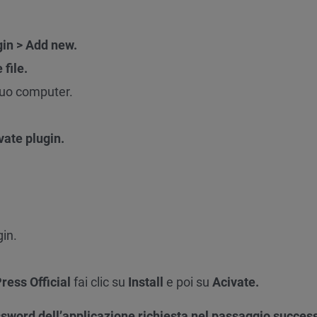
gin > Add new.
file.
 tuo computer.
vate plugin.
gin.
ess Official
fai clic su
Install
e poi su
Acivate.
assword dell’applicazione richiesta nel passaggio succes