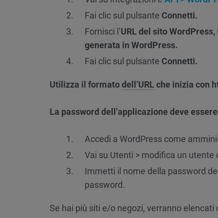
Fai clic sul pulsante
Connetti.
Fornisci l’
URL del sito WordPress, 
generata in WordPress.
Fai clic sul pulsante
Connetti.
Utilizza il formato
dell’URL
che inizia con ht
La password dell’applicazione deve essere
Accedi a WordPress come amminis
Vai su Utenti > modifica un utente c
Immetti il nome della password del
password.
Se hai più siti e/o negozi, verranno elencati 