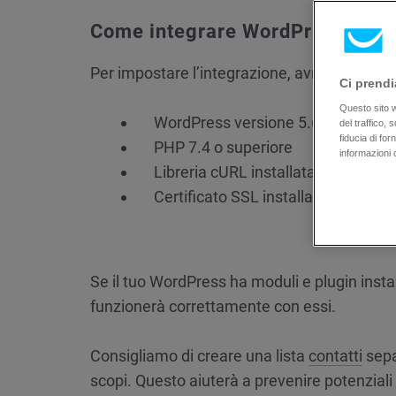
Come integrare WordPress con
Per impostare l’integrazione, avrai bisogno d
Ci prendi
Questo sito we
WordPress versione 5.6 o superior
del traffico,
fiducia di fo
PHP 7.4 o superiore
informazioni 
Libreria cURL installata e caricata
Certificato SSL installato e abilitat
Se il tuo WordPress ha moduli e plugin instal
funzionerà correttamente con essi.
Consigliamo di creare una lista
contatti
sepa
scopi. Questo aiuterà a prevenire potenziali