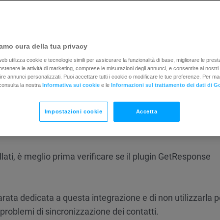
 GetResponse
i:
amo cura della tua privacy
b utilizza cookie e tecnologie simili per assicurare la funzionalità di base, migliorare le prestaz
e
 sostenere le attività di marketing, comprese le misurazioni degli annunci, e consentire ai nostri
rnire annunci personalizzati. Puoi accettare tutti i cookie o modificare le tue preferenze. Per ma
consulta la nostra
Informativa sui cookie
e le
Informazioni sul trattamento dei dati di G
o.
Impostazioni cookie
Accetta
lati, è meglio prima verificare se il plugin GetResponse
rata dedicata a questa integrazione e di non utilizzarla pe
 problemi di sincronizzazione dei contatti.