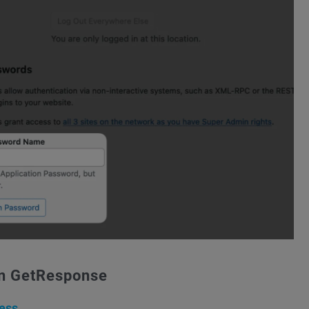
in GetResponse
ess.