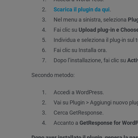
Scarica il plugin da qui
.
Nel menu a sinistra, seleziona
Plu
Fai clic su
Upload plug-in e Choose 
Individua e seleziona il plug-in sul
Fai clic su Installa ora.
Dopo l’installazione, fai clic su
Acti
Secondo metodo:
Accedi a WordPress.
Vai su Plugin > Aggiungi nuovo plu
Cerca GetResponse.
Accanto a
GetResponse for WordPr
Dopo aver installato il plugin, genera la p