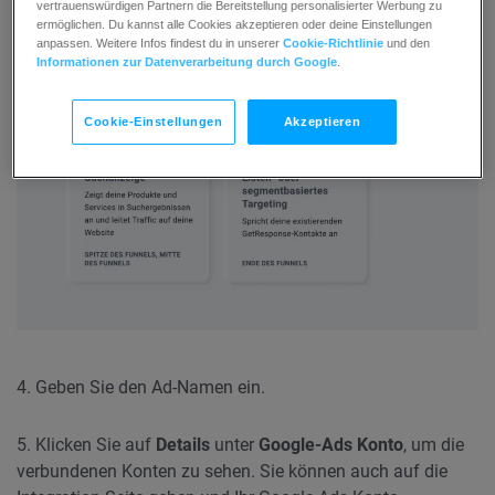
Facebook Ads
) wählen.
vertrauenswürdigen Partnern die Bereitstellung personalisierter Werbung zu
ermöglichen. Du kannst alle Cookies akzeptieren oder deine Einstellungen
anpassen. Weitere Infos findest du in unserer
Cookie-Richtlinie
und den
Informationen zur Datenverarbeitung durch Google
.
Cookie-Einstellungen
Akzeptieren
4. Geben Sie den Ad-Namen ein.
5. Klicken Sie auf
Details
unter
Google-Ads Konto
, um die
verbundenen Konten zu sehen. Sie können auch auf die