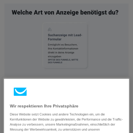
Zielgruppe engagieren
hilft Ihnen mehr
Besucher auf Ihrer Website zu gewinnen. Wenn
Wir respektieren Ihre Privatsphäre
Sie diese Option wählen, können Sie
Diese Website setzt Cookies und andere Technologien ein, um die
Suchanzeige
(für Ads ohne Formular) oder
Kernfunktionen der Website zu gewährleisten, die Performance und die Traffic-
Listen- oder segmentbasiertes Targeting
(für
Analyse zu verbessern, unsere Marketingmaßnahmen, einschließlich der
Messung der Werbewirksamkeit, zu unterstützen und unseren