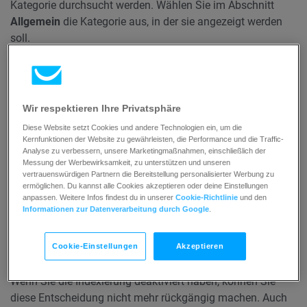
Kategorie durchsucht werden. Wählen Sie im Abschnitt
Allgemein
die Kategorie aus, in der sie angezeigt werden
soll.
Wenn Sie nicht möchten, dass Ihre Nachrichten in
Suchergebnissen angezeigt werden, können Sie diese
Option im Abschnitt
Abonnement
in den
Wir respektieren Ihre Privatsphäre
Listeneinstellungen deaktivieren, indem Sie auf den
Diese Website setzt Cookies und andere Technologien ein, um die
Schalter „Index in Suchmaschinen“ klicken.
Kernfunktionen der Website zu gewährleisten, die Performance und die Traffic-
Analyse zu verbessern, unsere Marketingmaßnahmen, einschließlich der
Messung der Werbewirksamkeit, zu unterstützen und unseren
vertrauenswürdigen Partnern die Bereitstellung personalisierter Werbung zu
ermöglichen. Du kannst alle Cookies akzeptieren oder deine Einstellungen
anpassen. Weitere Infos findest du in unserer
Cookie-Richtlinie
und den
Informationen zur Datenverarbeitung durch Google
.
Cookie-Einstellungen
Akzeptieren
Wenn Sie die Indexierung deaktiviert haben, können Sie
diese Entscheidung nicht mehr rückgängig machen. Auch