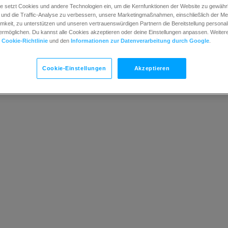
Wie wird die Nachricht mit der besten Performance ve
e setzt Cookies und andere Technologien ein, um die Kernfunktionen der Website zu gewährle
und die Traffic-Analyse zu verbessern, unsere Marketingmaßnahmen, einschließlich der M
Kann ich die Startzeiten für die A/B Tests planen?
keit, zu unterstützen und unseren vertrauenswürdigen Partnern die Bereitstellung personali
Kann ich in einem A/B Test verschiedene Testvariante
rmöglichen. Du kannst alle Cookies akzeptieren oder deine Einstellungen anpassen. Weitere 
r
Cookie-Richtlinie
und den
Informationen zur Datenverarbeitung durch Google
.
Kann ich einen A/B-Test abspeichern?
Welche Arten von A/B-Tests stehen zur Verfügung?
Cookie-Einstellungen
Akzeptieren
Wie erstelle ich einen A/B-Test?