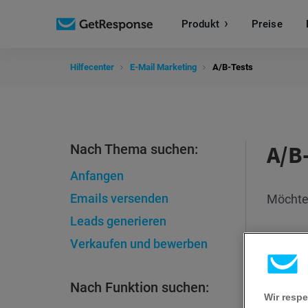
Produkt
Preise
Hilfecenter
E-Mail Marketing
A/B-Tests
A/B
Nach Thema suchen:
Anfangen
Emails versenden
Möchten
Leads generieren
Verkaufen und bewerben
Nach Funktion suchen:
Wir respe