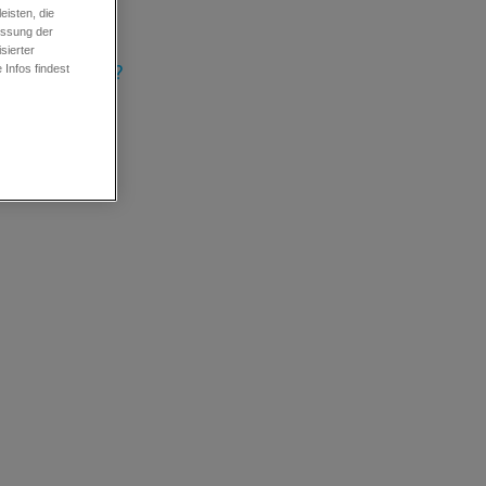
rsendet?
isten, die
essung der
sierter
n kombinieren?
Infos findest