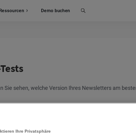
Ressourcen
Suche
Demo buchen
-Tests
 Sie sehen, welche Version Ihres Newsletters am besten 
Wo kann ich die Ergebnisse meiner A/B Tests Nachrich
Was ist ein A/B-Test?
Wo finde ich die A/B-Testfunktion?
Wie viele Empfänger soll meine Testgruppe aufweisen
ktieren Ihre Privatsphäre