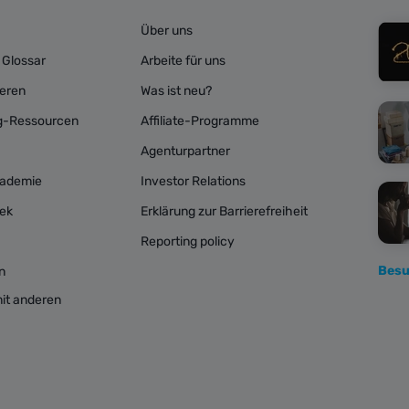
Über uns
 Glossar
Arbeite für uns
ieren
Was ist neu?
ng-Ressourcen
Affiliate-Programme
Agenturpartner
kademie
Investor Relations
hek
Erklärung zur Barrierefreiheit
Reporting policy
Besu
n
mit anderen