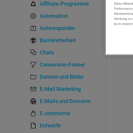
Affiliate-Programme
Diese Websit
Performance 
Werbewirksam
Automation
Werbung zu e
du in unsere
Autoresponder
Barrierefreiheit
Chats
Conversion-Funnel
Dateien und Bilder
E-Mail Marketing
E-Mails und Domains
E-commerce
Entwürfe