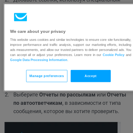
код: {{LINK
http://mysite.com
}}
Обратите внимание, что мы не предлагаем помощь с
HTML. Убедитесь, что вы знакомы с кодированием,
We care about your privacy
или что у вас есть разработчик, с которым можно
This website uses cookies and similar technologies to ensure core site functionality,
проконсультироваться.
improve performance and traffic analysis, support our marketing efforts, including
ads measurements, and allow our trusted partners to deliver personalized ads. You
can accept all or adjust your preferences. Learn more in our
Cookie Policy
and
Где я могу найти статистику
Google Data Processing Information
.
отчетов?
Manage preferences
Accept
Перейдите в
Отчеты
.
Выберите
Отчеты по рассылкам
или
Отчеты
по автоответчикам
, в зависимости от типа
сообщения, которое вы хотите проверить.