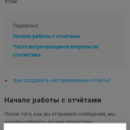
этом!
Перейти к:
Начало работы c отчётами
Часто встречающиеся вопросы по
статистике
Как создавать настраиваемые отчеты?
Начало работы c отчётами
После того, как вы отправите сообщения, мы
начнём собирать по ним статистику.