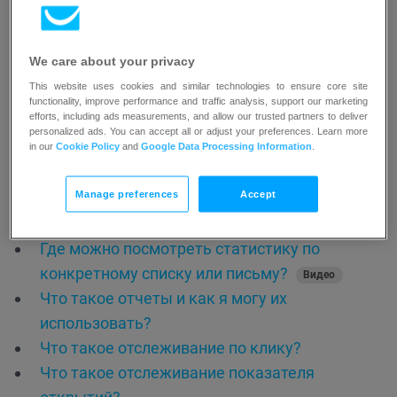
Понимание обнаружения ботов в статистике
сообщений. Как исключить ботов?
We care about your privacy
Что такое карта кликов и как ее
This website uses cookies and similar technologies to ensure core site
использовать?
functionality, improve performance and traffic analysis, support our marketing
efforts, including ads measurements, and allow our trusted partners to deliver
Как отслеживать процент открытий для
personalized ads. You can accept all or adjust your preferences. Learn more
сообщений в формате “обычный текст”?
in our
Cookie Policy
and
Google Data Processing Information
.
Как я могу узнать, каким образом мои
Manage preferences
Accept
контакты были добавлены в конкретный
список?
Где можно посмотреть статистику по
конкретному списку или письму?
Видео
Что такое отчеты и как я могу их
использовать?
Что такое отслеживание по клику?
Что такое отслеживание показателя