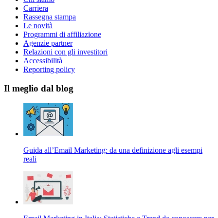
Carriera
Rassegna stampa
Le novità
Programmi di affiliazione
Agenzie partner
Relazioni con gli investitori
Accessibilità
Reporting policy
Il meglio dal blog
Guida all’Email Marketing: da una definizione agli esempi
reali