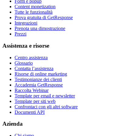
Form e popup
Content monetization
Tutte le funzionalità
Prova gratuita di GetResponse
Integrazioni
Prenota una dimostrazione
Prezzi
Assistenza e risorse
Centro assistenza
Glossario
Contatta l’assistenza
Risorse di online marketing
Testimonianze dei clienti
Accademia GetResponse
Raccolta Webinar
Template per email e newsletter
Template per siti web
Confrontaci con gli altri software
Documenti API
Azienda
Chi siamo