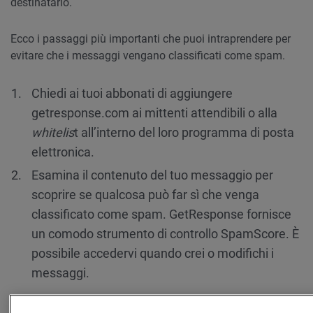
destinatario.
Ecco i passaggi più importanti che puoi intraprendere per
evitare che i messaggi vengano classificati come spam.
Chiedi ai tuoi abbonati di aggiungere
getresponse.com ai mittenti attendibili o alla
whitelis
t all’interno del loro programma di posta
elettronica.
Esamina il contenuto del tuo messaggio per
scoprire se qualcosa può far sì che venga
classificato come spam. GetResponse fornisce
un comodo strumento di controllo SpamScore. È
possibile accedervi quando crei o modifichi i
messaggi.
SpamAssassin™ è un’applicazione esterna gestita da