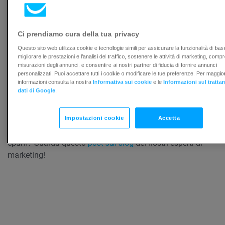
Apache Software Foundation e GetResponse non fornisce
supporto per l’applicazione.
Ci prendiamo cura della tua privacy
In caso di domande sui punteggi e sui test di
Questo sito web utilizza cookie e tecnologie simili per assicurare la funzionalità di bas
SpamAssassin, visitare i seguenti siti Web:
migliorare le prestazioni e l’analisi del traffico, sostenere le attività di marketing, comp
misurazioni degli annunci, e consentire ai nostri partner di fiducia di fornire annunci
personalizzati. Puoi accettare tutti i cookie o modificare le tue preferenze. Per maggior
http://spamassassin.apache.org/
informazioni consulta la nostra
Informativa sui cookie
e le
Informazioni sul tratta
dati di Google
.
http://wiki.apache.org/spamassassin/AvoidingFp
Impostazioni cookie
Accetta
Vuoi imparare i trucchi degli esperti per evitare la cartella
spam? Guarda questo
post sul blog
dei nostri esperti di
marketing!