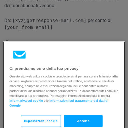
dei tuoi abbonati vedano:
Da:
[xyz@getresponse-mail.com]
per conto di
[your_from_email]
-O-
Da: John Smith
[your_from_email]
tramite
getresponse.com
Ci prendiamo cura della tua privacy
Questo sito web utilizza cookie e tecnologie simili per assicurare la funzionalità
La situazione sopra descritta può verificarsi solo per alcuni
di base, migliorare le prestazioni e l’analisi del traffico, sostenere le attività di
dei tuoi abbonati che utilizzano determinati
client
di posta
marketing, comprese le misurazioni degli annunci, e consentire ai nostri
partner di fiducia di fornire annunci personalizzati. Puoi accettare tutti i cookie o
elettronica e applicazioni di posta elettronica come Gmail e
modificare le tue preferenze. Per maggiori informazioni consulta la nostra
Outlook. Per evitare ciò, dovresti impostare una firma
DKIM
Informativa sui cookie
e le
Informazioni sul trattamento dei dati di
per il tuo
dominio
di invio.
Questo manuale fornirà
Google
.
istruzioni su come configurarlo.
Impostazioni cookie
Accetta