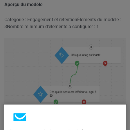
Aperçu du modèle
Catégorie : Engagement et rétention
Éléments du modèle :
3
Nombre minimum d’éléments à configurer : 1