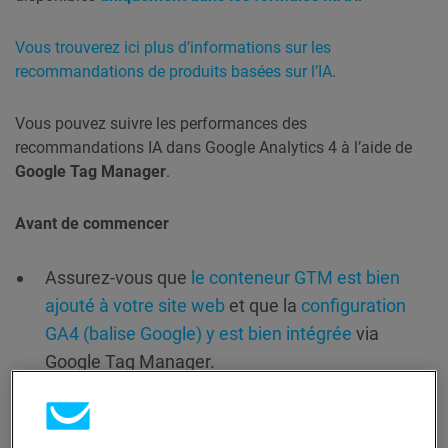
Vous trouverez ici plus d’informations sur les
recommandations de produits basées sur l’IA
.
Vous pouvez suivre les performances des
recommandations IA dans Google Analytics 4 à l’aide de
Google Tag Manager
.
Avant de commencer
Assurez-vous que
le conteneur GTM est bien
ajouté à votre site web
et que la
configuration
GA4 (balise Google) y est bien intégrée
via
Google Tag Manager.
Vous aurez besoin d’un développeur familiarisé
avec Google Analytics. Bien que nous vous
aidions dans le processus de mise en œuvre des