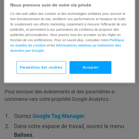
Nous prenons soin de votre vie privée
recommandations IA, le suivi des événements
Ce site web utilise des cookies et des technologies similaires pour assurer le
liés à ces recommandations dans GA4 doit être
bon fonctionnement du site, améliorer ses performances et l'analyse du trafic.
effectué par le client.
Ils soutiennent nos efforts marketing, notamment à mesurer l'efficacité de nos
publicités, et permettent à nos partenaires de confiance de proposer des
publicités personnalisées. Vous pouvez tous les accepter ou les régler en
fonction de vos préférences. Pour en savoir plus, consultez notre
Politique
Lorsqu’une bannière de recommandation est générée, un
en matière de cookies
et les
Informations relatives au traitement des
données par Google
.
événement
view_promotion
est envoyé vers la
dataLayer
, conformément à la
documentation de
Google Analytics 4
. Le traitement de cet événement
Paramètres des cookies
Accepter
s’effectuera côté client.
Pour envoyer des événements et des paramètres e-
commerce vers votre propriété Google Analytics :
Ouvrez
Google Tag Manager
.
Dans votre espace de travail, ouvrez le menu
Balises
.