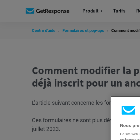
Produit
Tarifs
R
Centre d'aide
Formulaires et pop-ups
Comment modifie
Comment modifier la p
déjà inscrit pour un an
L’article suivant concerne les formulaires cr
Ces formulaires ne sont plus développés et
Nous pren
juillet 2023.
Ce site web u
performances 