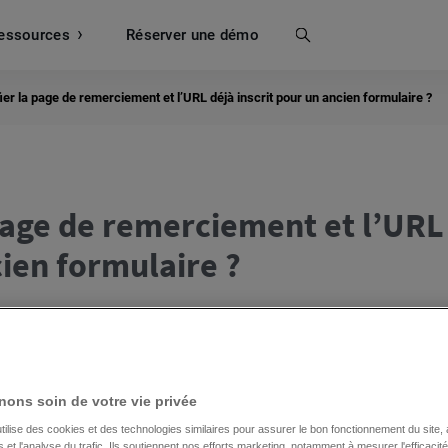
essources
Recherche
Réserver une démo
r la page de remerciement et l’URL déjà inscrit pour un ancien formulaire ?
age de remerciement et l’URL
cien formulaire ?
éés dans l’ancien éditeur.
 ne sont pas disponibles dans les comptes créés après le
ons soin de votre vie privée
tilise des cookies et des technologies similaires pour assurer le bon fonctionnement du site,
et l'analyse du trafic. Ils soutiennent nos efforts marketing, notamment à mesurer l'efficacit