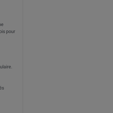
me
ois pour
ulaire.
és