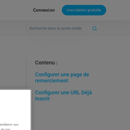
Connexion
Inscription gratuite
Contenu :
Configurer une page de
remerciement
Configurer une URL Déjà
Inscrit
 18
 améliorer ses
é de nos