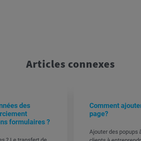
Articles connexes
nnées des
Comment ajouter
rciement
page?
ns formulaires ?
Ajouter des popups à
es ? Le transfert de
clients à entreprend