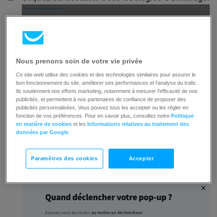
Nous prenons soin de votre vie privée
Cliquez sur
Modifier les déclencheurs
pour
Ce site web utilise des cookies et des technologies similaires pour assurer le
bon fonctionnement du site, améliorer ses performances et l'analyse du trafic.
sélectionner l’action qui fera apparaître la popup.
Ils soutiennent nos efforts marketing, notamment à mesurer l'efficacité de nos
publicités, et permettent à nos partenaires de confiance de proposer des
publicités personnalisées. Vous pouvez tous les accepter ou les régler en
fonction de vos préférences. Pour en savoir plus, consultez notre
Politique
en matière de cookies
et les
Informations relatives au traitement des
données par Google
.
Paramètres des cookies
Accepter
Sélectionnez
Quand l’utilisateur clique
.