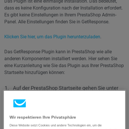
Das Plugin ist eine einmalige Installation. Das bedeutet,
dass es keine Konfiguration nach der Installation erfordert.
Es gibt keine Einstellungen in Ihrem PrestaShop Admin-
Panel. Alle Einstellungen finden Sie in GetResponse.
Klicken Sie hier, um das Plugin herunterzuladen
.
Das GetResponse Plugin kann in PrestaShop wie alle
anderen Komponenten installiert werden. Hier sehen Sie
eine Kurzanleitung wie Sie das Plugin aus Ihrer PrestaShop
Startseite hinzufügen können:
Auf der PrestaShop Startseite gehen Sie unter
Improve > Modules > Modules Manager >
Upload a module
Button.
Wir respektieren Ihre Privatsphäre
Diese Website setzt Cookies und andere Technologien ein, um die