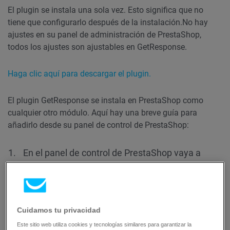
El plugin se instala una sola vez. Esto significa que no
tiene que configurarlo después de la instalación.
No hay
ajustes en su panel de administración de PrestaShop,
todos los ajustes son ajustables en GetResponse.
Haga clic aquí para descargar el plugin.
El plugin GetResponse se instala en PrestaShop como
cualquier otro módulo. Aquí hay una breve guía para
añadirlo desde su panel de control de PrestaShop:
En el panel de control de PrestaShop vaya a
Mejorar > Módulos > Gestor de módulos > Botón
de subir un módulo
.
Cuidamos tu privacidad
Este sitio web utiliza cookies y tecnologías similares para garantizar la