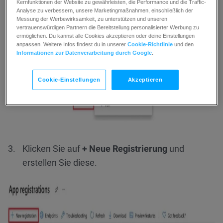
Kernfunktionen der Website zu gewährleisten, die Performance und die Traffic-
Analyse zu verbessern, unsere Marketingmaßnahmen, einschließlich der
Greifen Sie auf
Microsoft Azure
zu.
Messung der Werbewirksamkeit, zu unterstützen und unseren
vertrauenswürdigen Partnern die Bereitstellung personalisierter Werbung zu
Klicken Sie auf die Kachel
App-Registrierungen
.
ermöglichen. Du kannst alle Cookies akzeptieren oder deine Einstellungen
anpassen. Weitere Infos findest du in unserer
Cookie-Richtlinie
und den
Informationen zur Datenverarbeitung durch Google
.
Cookie-Einstellungen
Akzeptieren
Klicken Sie auf
+ Neue Registrierung
und
erstellen Sie diese.