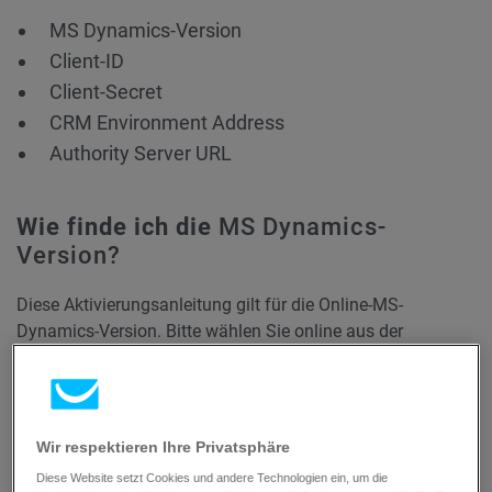
MS Dynamics-Version
Client-ID
Client-Secret
CRM Environment Address
Authority Server URL
Wie finde ich die
MS Dynamics-
Version?
Diese Aktivierungsanleitung gilt für die Online-MS-
Dynamics-Version. Bitte wählen Sie online aus der
Dropdown-Liste aus.
Wie finde ich die Client-ID?
Wir respektieren Ihre Privatsphäre
So finden Sie Ihre Client-ID:
Diese Website setzt Cookies und andere Technologien ein, um die