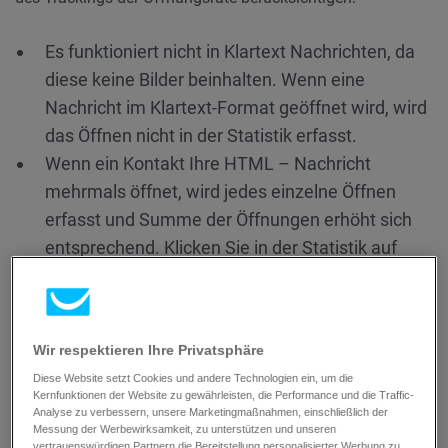
Es funktioniert nicht in Klartext Nachrichten, da
diese keine Bilder beinhalten. Wenn eine
Nachricht im Klartext-Format geöffnet wird, wird
das Öffnen nicht in der Statistik erfasst.
Wenn ein Kontakt Ihre HTML – Nachricht
mehrmals öffnet, wird jedes einzelne Öffnen
erfasst und Summe der Öffnungen erhöht sich
entsprechend. Klicken Sie in der Statistik auf
„Unique Öffnungen“, um zu sehen, wieviele
individuelle Kontakte Ihre Nachricht geöffnet
haben.
Wir respektieren Ihre Privatsphäre
Diese Website setzt Cookies und andere Technologien ein, um die
Kernfunktionen der Website zu gewährleisten, die Performance und die Traffic-
Analyse zu verbessern, unsere Marketingmaßnahmen, einschließlich der
Messung der Werbewirksamkeit, zu unterstützen und unseren
vertrauenswürdigen Partnern die Bereitstellung personalisierter Werbung zu