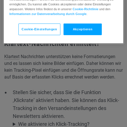
ermöglichen. Du kannst alle Cookies akzeptieren oder deine Einstellungen
anpassen. Weitere Infos findest du in unserer
Cookie-Richtlinie
und den
Informationen zur Datenverarbeitung durch Google
.
Cookie-Einstellungen
Akzeptieren
Wie wird die Öffnungsrate bei
Klartext-Nachrichten ermittelt?
Klartext
Nachrichten unterstützen keine Formatierungen
und es lassen sich keine Bilder einfügen. Daher können wir
kein Tracking-Pixel einfügen und die Öffnungsrate kann nur
auf Basis der erfassten Klicks errechnet werden werden.
Stellen Sie sicher, dass Sie die Funktion
‚Klickrate‘ aktiviert haben. Sie können das Klick-
Tracking in den Versandeinstellungen des
Newsletters aktivieren.
Wie aktiviere ich Klick-Tracking?