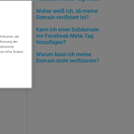
omain
Woher weiß ich, ob meine
Bitte
Domain verifiziert ist?
Kann ich einer Subdomain
ein Facebook-Meta-Tag
rleisten, die
hinzufügen?
 Messung der
du dein
alisierter
re Infos findest
Warum kann ich meine
hnitt
Domain nicht verifizieren?
book