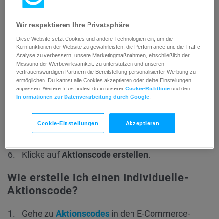
Wähle im Abschnitt
Aktionscodes-Einstellungen
Wir respektieren Ihre Privatsphäre
den
Universal
-Typ aus.
Diese Website setzt Cookies und andere Technologien ein, um die
Gib deinen Aktionscode ein oder füge ihn ein.
Kernfunktionen der Website zu gewährleisten, die Performance und die Traffic-
Analyse zu verbessern, unsere Marketingmaßnahmen, einschließlich der
Messung der Werbewirksamkeit, zu unterstützen und unseren
vertrauenswürdigen Partnern die Bereitstellung personalisierter Werbung zu
ermöglichen. Du kannst alle Cookies akzeptieren oder deine Einstellungen
anpassen. Weitere Infos findest du in unserer
Cookie-Richtlinie
und den
Informationen zur Datenverarbeitung durch Google
.
Cookie-Einstellungen
Akzeptieren
Klicke auf
Aktionscode erstellen
.
Wie erstelle ich einen Individuelle-
Aktionscode?
Gehe zu
Aktionscodes
in den E-Commerce-