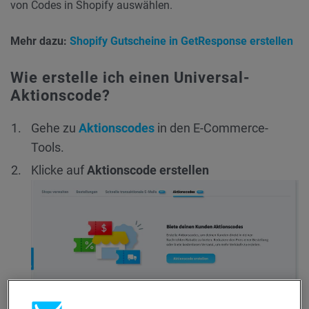
von Codes in Shopify auswählen.
Mehr dazu:
Shopify Gutscheine in GetResponse erstellen
Wie erstelle ich einen Universal-
Aktionscode?
Gehe zu
Aktionscodes
in den E-Commerce-
Tools.
Klicke auf
Aktionscode erstellen
Gib den
Namen des Aktionscodes
ein.