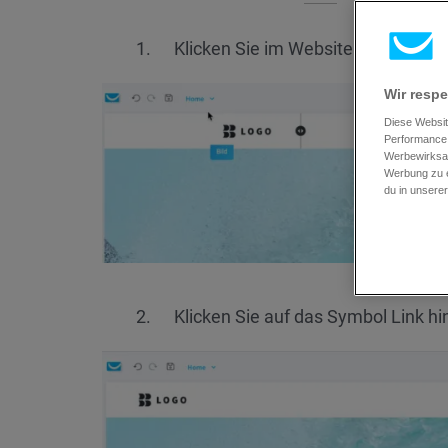
Klicken Sie im Website Builder-Edit
Wir respe
Diese Websit
Performance 
Werbewirksam
Werbung zu e
du in unsere
Klicken Sie auf das Symbol Link h