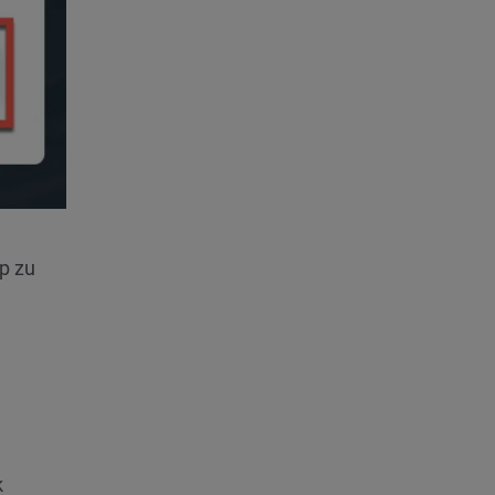
p zu
k