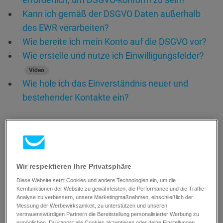
Kann ich gemäß der DSGVO Daten außerhalb
des EWR verarbeiten?
Wie bereite ich mein Konto auf die DSGVO vor?
Wie erstelle und nutze ich Einwilligungsfelder?
Video
Wie hole ich das Einverständnis neuer und
bestehender Kontakte ein?
Wir respektieren Ihre Privatsphäre
Diese Website setzt Cookies und andere Technologien ein, um die
Kernfunktionen der Website zu gewährleisten, die Performance und die Traffic-
Analyse zu verbessern, unsere Marketingmaßnahmen, einschließlich der
Messung der Werbewirksamkeit, zu unterstützen und unseren
Ratgeber
vertrauenswürdigen Partnern die Bereitstellung personalisierter Werbung zu
ermöglichen. Du kannst alle Cookies akzeptieren oder deine Einstellungen