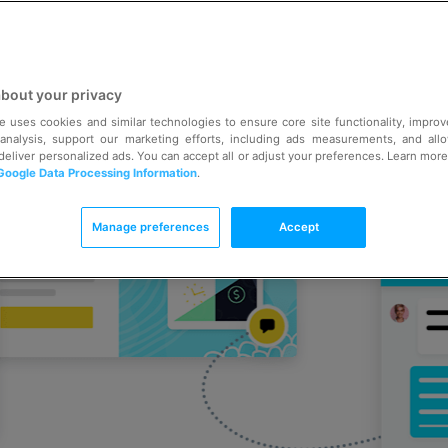
Bắt đầu miễn phí | Không cần thẻ tín dụng | Hủy bất kỳ lúc nào
about your privacy
e uses cookies and similar technologies to ensure core site functionality, impro
 analysis, support our marketing efforts, including ads measurements, and all
 deliver personalized ads. You can accept all or adjust your preferences. Learn mor
Google Data Processing Information
.
Manage preferences
Accept