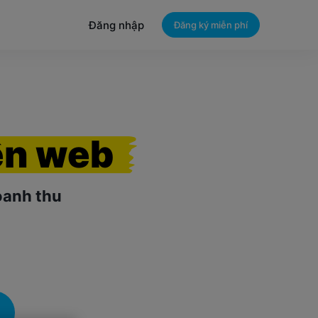
Đăng nhập
Đăng ký miễn phí
ên web
oanh thu