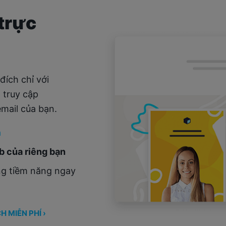
trực
đích chỉ với
 truy cập
mail của bạn.
h
b của riêng bạn
g tiềm năng ngay
 MIỄN PHÍ ›