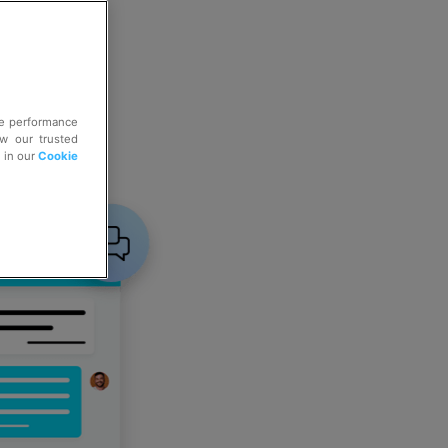
ve performance
ow our trusted
e in our
Cookie