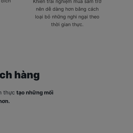
 đích
Khiến trải nghiệm mua sắm trở
nên dễ dàng hơn bằng cách
loại bỏ những nghi ngại theo
thời gian thực.
ách hàng
an thực
tạo những mối
hơn.