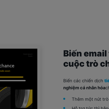
Biến emai
cuộc trò c
Biến các chiến dịch
ti
nghiệm cá nhân hóa
c
Thêm một nút trò 
Hỗ trợ tức thì bằ