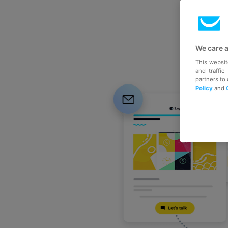
We care 
This websit
and traffic
partners to
Policy
and