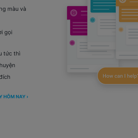
ảng màu và
i gọi
 tức thì
chuyện
đích
Y HÔM NAY ›